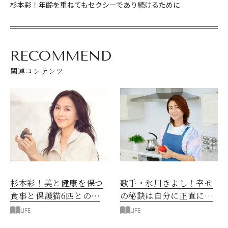
杉本彩！年齢を重ねてもセクシーであり続けるために
RECOMMEND
関連コンテンツ
杉本彩！美と健康を保つ
歌手・氷川きよし！幸せ
食事と保護猫6匹との生
の秘訣は自分に正直に生
活
きる事
LIFE
LIFE