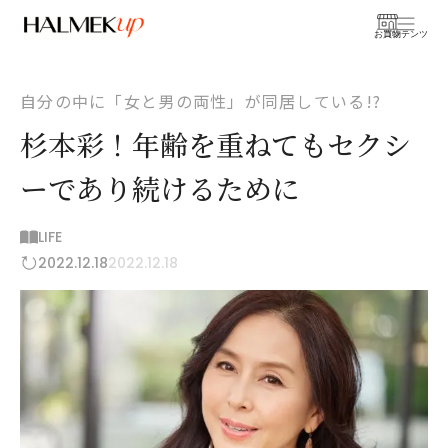
お買物
コンテンツ
自分の中に「女と男の両性」が同居している!?
杉本彩！年齢を重ねてもセクシ
ーであり続けるために
LIFE
2022.12.18
2022.12.18