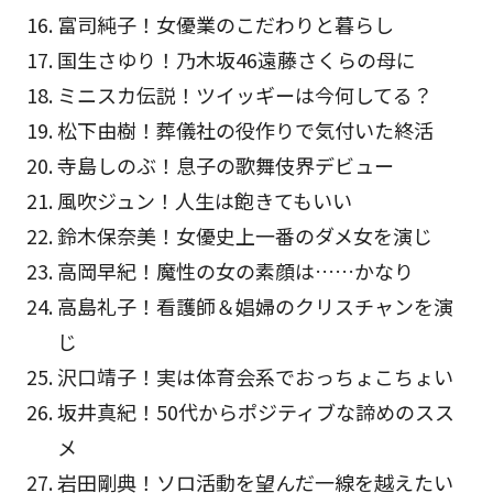
富司純子！女優業のこだわりと暮らし
国生さゆり！乃木坂46遠藤さくらの母に
ミニスカ伝説！ツイッギーは今何してる？
松下由樹！葬儀社の役作りで気付いた終活
寺島しのぶ！息子の歌舞伎界デビュー
風吹ジュン！人生は飽きてもいい
鈴木保奈美！女優史上一番のダメ女を演じ
高岡早紀！魔性の女の素顔は……かなり
高島礼子！看護師＆娼婦のクリスチャンを演
じ
沢口靖子！実は体育会系でおっちょこちょい
坂井真紀！50代からポジティブな諦めのスス
メ
岩田剛典！ソロ活動を望んだ一線を越えたい