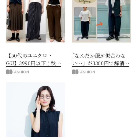
【50代のユニクロ・
｢なんだか服が似合わな
GU】3990円以下！秋ま
い…」が3300円で解消！
ではける涼しげボトムス3
阪神梅田のサービスが神
FASHION
FASHION
選
だった