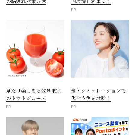
内環境」が重要！
の脳疲れ対策５選
PR
夏だけ楽しめる数量限定
髪色シミュレーションで
のトマトジュース
似合う色を診断！
PR
PR