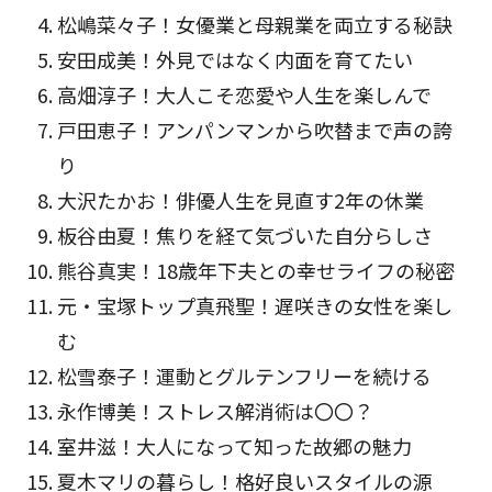
松嶋菜々子！女優業と母親業を両立する秘訣
安田成美！外見ではなく内面を育てた
い
高畑淳子！大人こそ恋愛や人生を楽しんで
戸田恵子！アンパンマンから吹替まで声の誇
り
大沢たかお！俳優人生を見直す2年の休業
板谷由夏！焦りを経て気づいた自分らしさ
熊谷真実！18歳年下夫との幸せライフの秘密
元・宝塚トップ真飛聖！遅咲きの女性を楽し
む
松雪泰子！運動とグルテンフリーを続ける
永作博美！ストレス解消術は〇〇？
室井滋！大人になって知った故郷の魅力
夏木マリの暮らし！格好良いスタイルの源