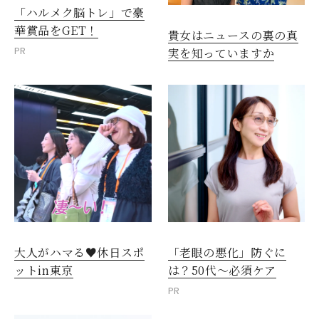
「ハルメク脳トレ」で豪
華賞品をGET！
貴女はニュースの裏の真
PR
実を知っていますか
大人がハマる♥休日スポ
「老眼の悪化」防ぐに
ットin東京
は？50代～必須ケア
PR