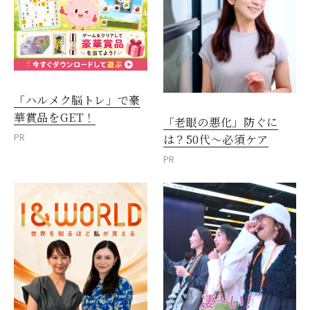
「ハルメク脳トレ」で豪
華賞品をGET！
「老眼の悪化」防ぐに
PR
は？50代～必須ケア
PR