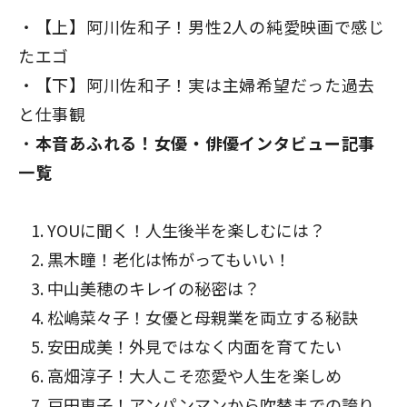
【上】阿川佐和子！男性2人の純愛映画で感じ
たエゴ
【下】阿川佐和子！実は主婦希望だった過去
閉じる
と仕事観
本音あふれる！女優・俳優インタビュー記事
一覧
YOUに聞く！人生後半を楽しむには？
黒木瞳！老化は怖がってもいい！
中山美穂のキレイの秘密は
？
松嶋菜々子！女優と母親業を両立する秘訣
安田成美！外見ではなく内面を育てた
い
高畑淳子！大人こそ恋愛や人生を楽しめ
戸田恵子！アンパンマンから吹替までの誇り