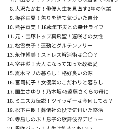
大沢たかお！俳優人生を見直す2年の休業
板谷由夏！焦りを経て気づいた自分
熊谷真実！18歳年下夫との幸せライフ
元・宝塚トップ真飛聖！遅咲きの女性
松雪泰子！運動とグルテンフリー
永作博美！ストレス解消術は〇〇？
室井滋！大人になって知った故郷愛
夏木マリの暮らし！格好良いの源
富司純子！女優業のこだわりと暮らし
国生さゆり！乃木坂46遠藤さくらの母に
ミニスカ伝説！ツイッギーは今何してる？
松下由樹！葬儀社の役で気付いた終活
寺島しのぶ！息子の歌舞伎界デビュー
風吹ジュン！人生は飽きてもいい