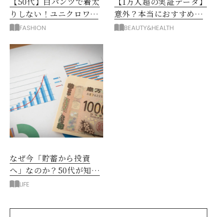
【50代】白パンツで着太
【1万人超の実証データ】
りしない！ユニクロワイ
意外？本当におすすめな
ドパンツ夏の着回しテク
運動とストレス解消法と
FASHION
BEAUTY&HEALTH
は？
なぜ今「貯蓄から投資
へ」なのか？50代が知る
べきお金の新常識
LIFE