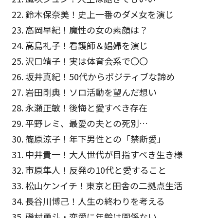
鈴木保奈美！史上一番のダメ女を演じ
高岡早紀！魔性の女の素顔は？
高島礼子！看護師＆娼婦を演じ
沢口靖子！実は体育会系で〇〇
坂井真紀！50代からポジティブな諦め
岩田剛典！ソロ活動を望んだ想い
永瀬正敏！後悔と愛すべき存在
平野レミ、最愛の夫との死別…
篠原涼子！年下男性との「禁断愛」
中井貴一！大人世代が目指すべき生き様
市原隼人！反発の10代と愛すること
松山ケンイチ！東京と田舎の二拠点生活
長谷川博己！人生の終わりを考える
磯村勇斗・恋愛に年齢は関係ない