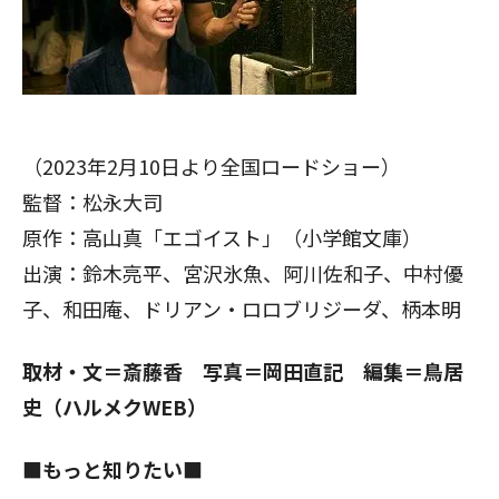
（2023年2月10日より全国ロードショー）
監督：松永大司
原作：高山真「エゴイスト」（小学館文庫）
出演：鈴木亮平、宮沢氷魚、阿川佐和子、中村優
子、和田庵、ドリアン・ロロブリジーダ、柄本明
取材・文＝斎藤香 写真＝岡田直記 編集＝鳥居
史（ハルメクWEB）
■もっと知りたい■