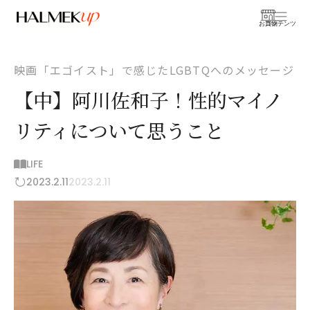
お買物
コンテンツ
映画「エゴイスト」で感じたLGBTQへのメッセージ
【中】阿川佐和子！性的マイノ
リティについて思うこと
LIFE
2023.2.11
2023.2.11