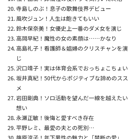
寺島しのぶ！息子の歌舞伎界デビュー
風吹ジュン！人生は飽きてもいい
鈴木保奈美！女優史上一番のダメ女を演じ
高岡早紀！魔性の女の素顔は……かなり
高島礼子！看護師＆娼婦のクリスチャンを演
じ
沢口靖子！実は体育会系でおっちょこちょい
坂井真紀！50代からポジティブな諦めのスス
メ
岩田剛典！ソロ活動を望んだ一線を越えたい
想い
永瀬正敏！後悔と愛すべき存在
平野レミ、最愛の夫との死別…
篠原涼子！年下男性の魅力と「禁断の愛」