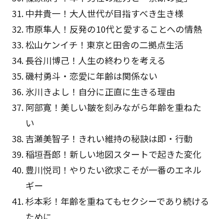
中井貴一！大人世代が目指すべき生き様
市原隼人！反発の10代と愛することへの情熱
松山ケンイチ！東京と田舎の二拠点生活
長谷川博己！人生の終わりを考える
磯村勇斗・恋愛に年齢は関係ない
氷川きよし！自分に正直に生きる理由
阿部寛！美しい皺を刻みながら年齢を重ねた
い
吉瀬美智子！きれい維持の秘訣は即・行動
稲垣吾郎！新しい地図スタートで起きた変化
豊川悦司！やりたい欲求こそが一番のエネル
ギー
杉本彩！年齢を重ねてもセクシーであり続ける
ために