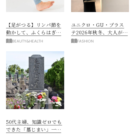
【足がつる】リンパ節を
ユニクロ・GU・プラス
動かして、ふくらはぎの
テ2026年秋冬、大人が着
むくみ、こむら返りを解
たい新作服は？
BEAUTY&HEALTH
FASHION
消
50代主婦、知識ゼロでも
できた「墓じまい」一つ