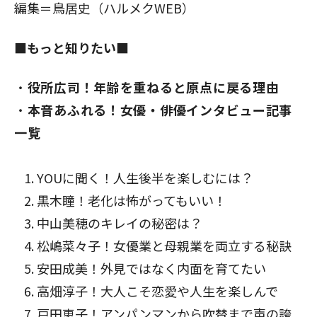
編集＝鳥居史（ハルメクWEB）
■もっと知りたい■
役所広司！年齢を重ねると原点に戻る理由
本音あふれる！女優・俳優インタビュー記事
一覧
YOUに聞く！人生後半を楽しむには？
黒木瞳！老化は怖がってもいい！
中山美穂のキレイの秘密は
？
松嶋菜々子！女優業と母親業を両立する秘訣
安田成美！外見ではなく内面を育てた
い
高畑淳子！大人こそ恋愛や人生を楽しんで
戸田恵子！アンパンマンから吹替まで声の誇