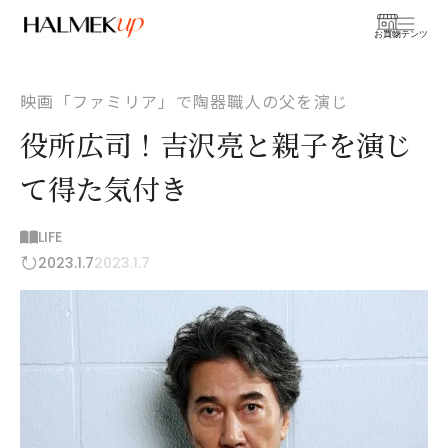
お買物
コンテンツ
映画「ファミリア」で陶器職人の父を演じ
役所広司！吉沢亮と親子を演じ
て得た気付き
LIFE
2023.1.7
2023.1.7