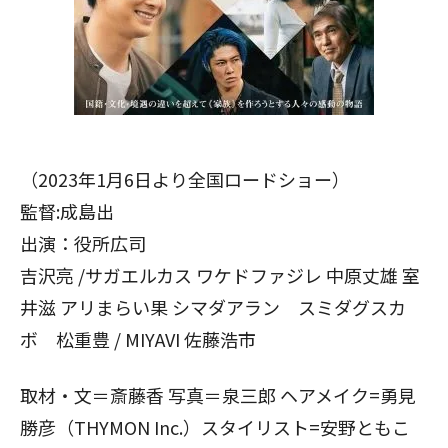
（2023年1月6日より全国ロードショー）
監督:成島出
出演：役所広司
吉沢亮 /サガエルカス ワケドファジレ 中原丈雄 室
井滋 アリまらい果 シマダアラン スミダグスカ
ボ 松重豊 / MIYAVI 佐藤浩市
取材・文＝斎藤香 写真＝泉三郎 ヘアメイク=勇見
勝彦（THYMON Inc.）スタイリスト=安野ともこ