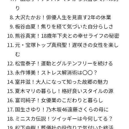
り
大沢たかお！俳優人生を見直す2年の休業
板谷由夏！焦りを経て気づいた自分らしさ
熊谷真実！18歳年下夫との幸せライフの秘密
元・宝塚トップ真飛聖！遅咲きの女性を楽し
む
松雪泰子！運動とグルテンフリーを続ける
永作博美！ストレス解消術は〇〇？
室井滋！大人になって知った故郷の魅力
夏木マリの暮らし！格好良いスタイルの源
富司純子！女優業のこだわりと暮らし
国生さゆり！乃木坂46遠藤さくらの母に
ミニスカ伝説！ツイッギーは今何してる？
松下由樹！葬儀社の役作りで気付いた終活