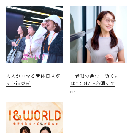
大人がハマる♥休日スポ
「老眼の悪化」防ぐに
ットin東京
は？50代～必須ケア
PR