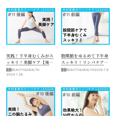
実践！下半身むくみがス
股関節をゆるめて下半身
ッキリ！美脚ケア【後
スッキリ！リンパケア
編】
【前編】
BEAUTY&HEALTH
BEAUTY&HEALTH
2025.7.6
2024.7.26