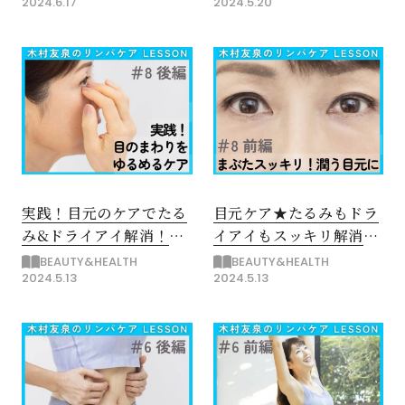
2024.6.17
2024.5.20
実践！目元のケアでたる
目元ケア★たるみもドラ
み&ドライアイ解消！
イアイもスッキリ解消
【後編】
【前編】
BEAUTY&HEALTH
BEAUTY&HEALTH
2024.5.13
2024.5.13
閉じる