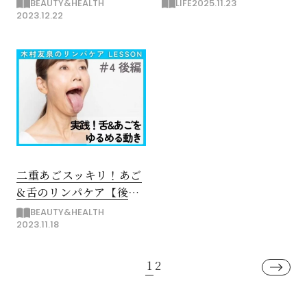
編】
編】
BEAUTY&HEALTH
LIFE
2025.11.23
2023.12.22
二重あごスッキリ！あご
&舌のリンパケア【後
編】
BEAUTY&HEALTH
2023.11.18
1
2