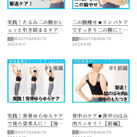
実践！たるみ二の腕がシ
二の腕痩せ★リンパケア
ュッと引き締まるケア
ですっきり二の腕に！
【後編】
【前編】
BEAUTY&HEALTH
BEAUTY&HEALTH
2024.6.17
2024.5.16
実践！背骨ゆらゆらケア
背中のケア★背中のはみ
で後ろ姿美人に！【後
肉スッキリ！【前編】
編】
BEAUTY&HEALTH
BEAUTY&HEALTH