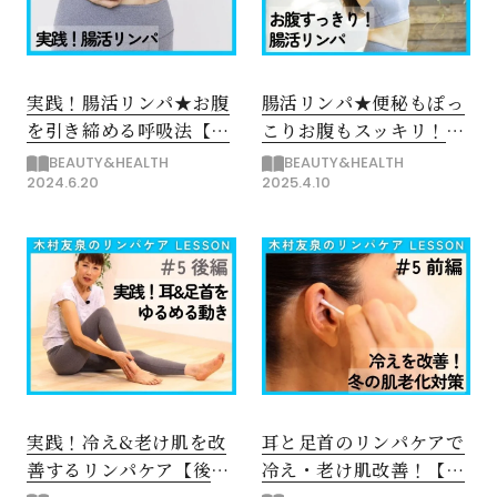
実践！腸活リンパ★お腹
腸活リンパ★便秘もぽっ
を引き締める呼吸法【後
こりお腹もスッキリ！
編】
【前編】
BEAUTY&HEALTH
BEAUTY&HEALTH
2024.6.20
2025.4.10
実践！冷え&老け肌を改
耳と足首のリンパケアで
善するリンパケア【後
冷え・老け肌改善！【前