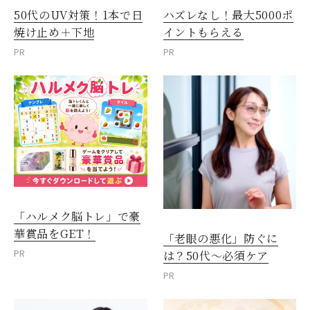
50代のUV対策！1本で日
ハズレなし！最大5000ポ
焼け止め＋下地
イントもらえる
PR
PR
「ハルメク脳トレ」で豪
華賞品をGET！
「老眼の悪化」防ぐに
PR
は？50代～必須ケア
PR