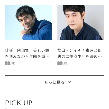
俳優・阿部寛！美しい皺
松山ケンイチ！東京と田
を刻みながら年齢を重ね
舎の二拠点生活を決めた
たい
理由
LIFE
LIFE
もっと見る
PICK UP