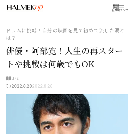
お買物
コンテンツ
ドラムに挑戦！自分の映画を見て初めて流した涙と
は？
俳優・阿部寛！人生の再スター
トや挑戦は何歳でもOK
LIFE
2022.8.28
2022.8.28