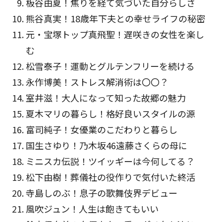
板谷由夏！焦りを経て気づいた自分らしさ
熊谷真実！18歳年下夫との幸せライフの秘密
元・宝塚トップ真飛聖！遅咲きの女性を楽し
む
松雪泰子！運動とグルテンフリーを続ける
永作博美！ストレス解消術は〇〇？
室井滋！大人になって知った故郷の魅力
夏木マリの暮らし！格好良いスタイルの源
富司純子！女優業のこだわりと暮らし
国生さゆり！乃木坂46遠藤さくらの母に
ミニスカ伝説！ツイッギーは今何してる？
松下由樹！葬儀社の役作りで気付いた終活
寺島しのぶ！息子の歌舞伎界デビュー
風吹ジュン！人生は飽きてもいい