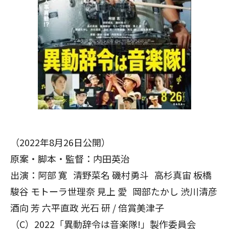
（2022年8月26日公開）
原案・脚本・監督：内田英治
出演：阿部 寛 清野菜名 磯村勇斗 高杉真宙 板橋
駿谷 モトーラ世理奈 見上 愛 岡部たかし 渋川清彦
酒向 芳 六平直政 光石 研 / 倍賞美津子
（C）2022「異動辞令は音楽隊!」製作委員会