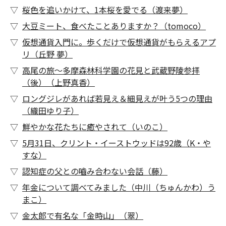
桜色を追いかけて、1本桜を愛でる（渡来夢）
大豆ミート、食べたことありますか？（tomoco）
仮想通貨入門に。歩くだけで仮想通貨がもらえるアプ
リ（丘野 夢）
高尾の旅～多摩森林科学園の花見と武蔵野陵参拝
（後）（上野真香）
ロングジレがあれば若見え＆細見えが叶う5つの理由
（織田ゆり子）
鮮やかな花たちに癒やされて（いのこ）
5月31日、クリント・イーストウッドは92歳（K・や
すな）
認知症の父との嚙み合わない会話（藤）
年金について調べてみました（中川（ちゅんかわ）う
まこ）
金太郎で有名な「金時山」（翠）