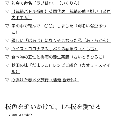
句会で命名「ラブ俳句」（いくりん）
【裁縫バトル番組】英国代表 裁縫の熱き戦い（瀬戸
内ポエム）
家の中で転んで「〇〇」しました（明るい弱虫あつ
こ）
優しい「ばあば」になりそこなった私（あ・らかん）
ウイズ・コロナで久しぶりの春祭り（とし古）
食べ物の五性と梅雨の養生薬膳（さいとうひろこ）
秋田の味「だまっこ」レシピご紹介（カオリ・スマイ
ル）
心弾けた春メク旅行（蒲池 香寿代）
桜色を追いかけて、1本桜を愛でる