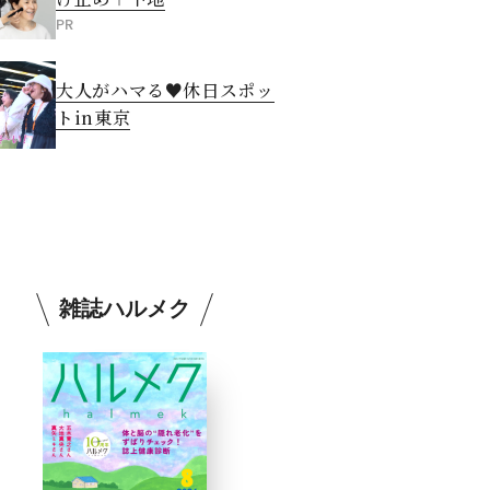
PR
大人がハマる♥休日スポッ
トin東京
雑誌ハルメク