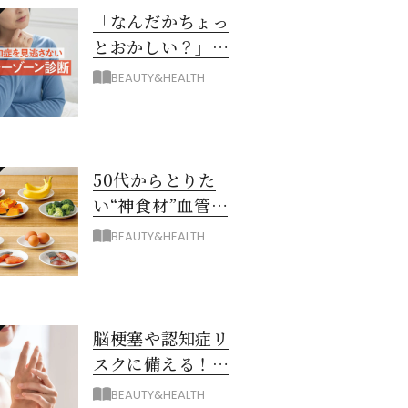
「なんだかちょっ
とおかしい？」を
見逃さない！ 認知
BEAUTY&HEALTH
症グレーゾーン診
断
50代からとりた
い“神食材”血管と
脳を若々しく保つ
BEAUTY&HEALTH
8つとは？
脳梗塞や認知症リ
スクに備える！ゴ
ースト血管を復活
BEAUTY&HEALTH