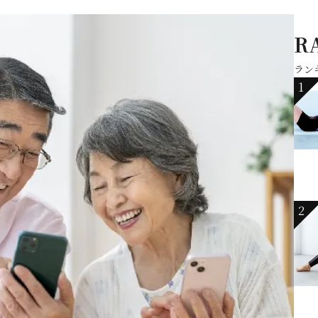
R
ラン
1
2