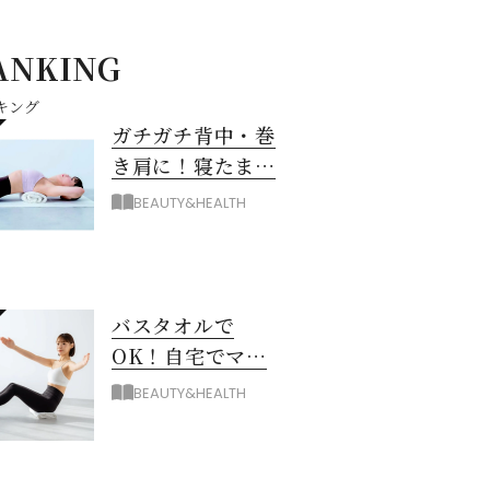
ANKING
キング
ガチガチ背中・巻
き肩に！寝たまま
バスタオル「おう
BEAUTY&HEALTH
ちピラティス」の
やり方
バスタオルで
OK！自宅でマシ
ン級に骨から整え
BEAUTY&HEALTH
る「おうちピラテ
ィス」のコツ