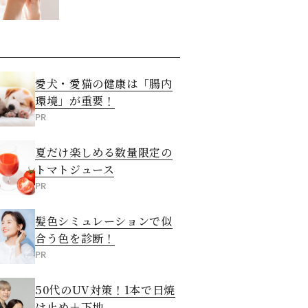
させる5つの方法
愛犬・愛猫の健康は「腸内
環境」が重要！
PR
夏だけ楽しめる数量限定の
トマトジュース
PR
髪色シミュレーションで似
合う色を診断！
PR
50代のUV対策！1本で日焼
け止め＋下地