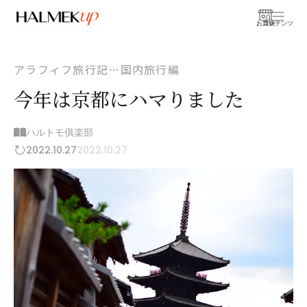
お買物
コンテンツ
アラフィフ旅行記…国内旅行編
今年は京都にハマりました
ハルトモ俱楽部
2022.10.27
2022.10.27