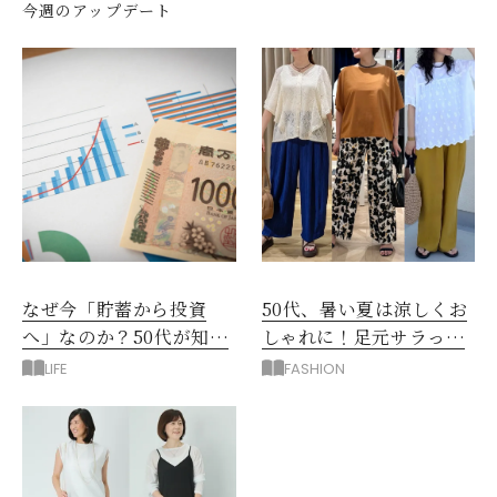
今週のアップデート
なぜ今「貯蓄から投資
50代、暑い夏は涼しくお
へ」なのか？50代が知る
しゃれに！足元サラっと
べきお金の新常識
快適「優秀ワイドパン
LIFE
FASHION
ツ」