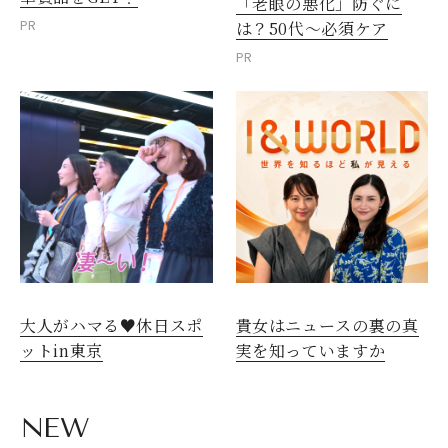
「老眼の悪化」防ぐに
PR
は？50代～必須ケア
PR
大人がハマる♥休日スポ
貴女はニュースの裏の真
ットin東京
実を知っていますか
NEW