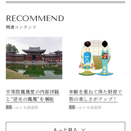
RECOMMEND
関連コンテンツ
平等院鳳凰堂の内部拝観
年齢を重ねて得た財産で
と“逆光の鳳凰”を堪能
旅の楽しさがアップ！
ハルトモ俱楽部
ハルトモ俱楽部
もっと見る