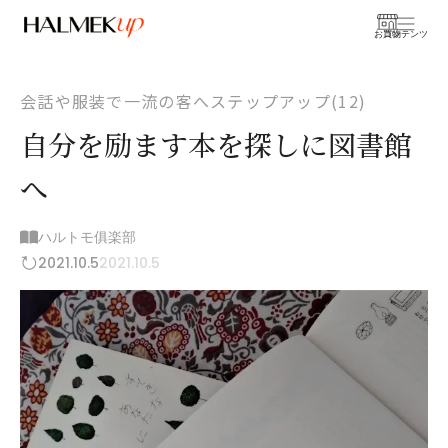
お買物
コンテンツ
会話や服装で一流の客へステップアップ(12)
自分を励ます本を探しに図書館
へ
ハルトモ俱楽部
2021.10.5
2021.10.5