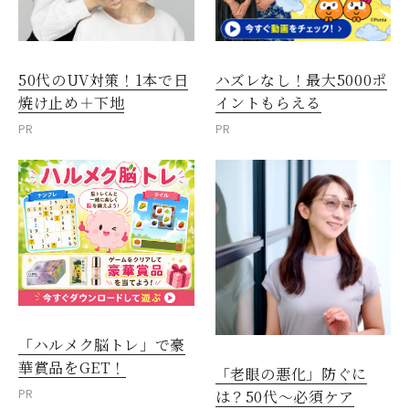
50代のUV対策！1本で日
ハズレなし！最大5000ポ
焼け止め＋下地
イントもらえる
PR
PR
「ハルメク脳トレ」で豪
華賞品をGET！
「老眼の悪化」防ぐに
PR
は？50代～必須ケア