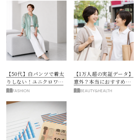
【50代】白パンツで着太
【1万人超の実証データ】
りしない！ユニクロワイ
意外？本当におすすめな
ドパンツ夏の着回しテク
運動とストレス解消法と
FASHION
BEAUTY&HEALTH
は？