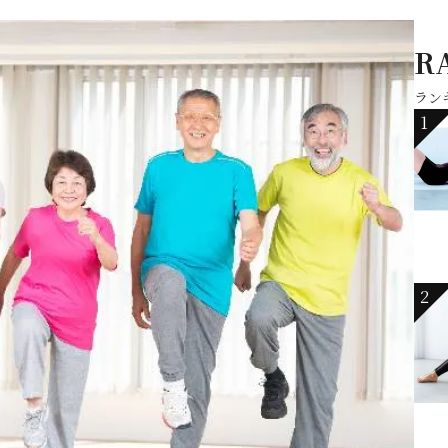
R
ラン
1
2