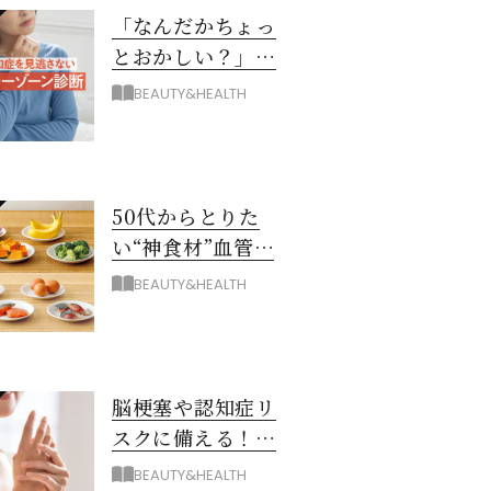
「なんだかちょっ
とおかしい？」を
見逃さない！ 認知
BEAUTY&HEALTH
症グレーゾーン診
断
50代からとりた
い“神食材”血管と
脳を若々しく保つ
BEAUTY&HEALTH
8つとは？
脳梗塞や認知症リ
スクに備える！ゴ
ースト血管を復活
BEAUTY&HEALTH