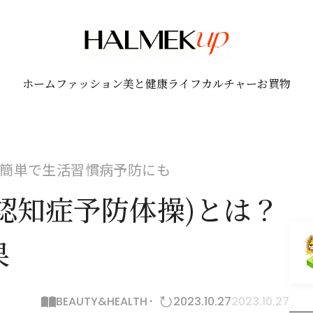
ホーム
ファッション
美と健康
ライフ
カルチャー
お買物
簡単で生活習慣病予防にも
認知症予防体操)とは？
果
BEAUTY&HEALTH
2023.10.27
2023.10.27