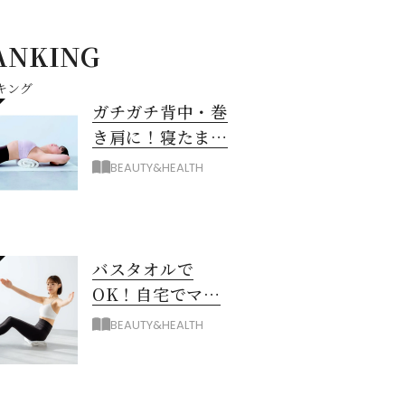
ANKING
キング
ガチガチ背中・巻
き肩に！寝たまま
バスタオル「おう
BEAUTY&HEALTH
ちピラティス」の
やり方
バスタオルで
OK！自宅でマシ
ン級に骨から整え
BEAUTY&HEALTH
る「おうちピラテ
ィス」のコツ