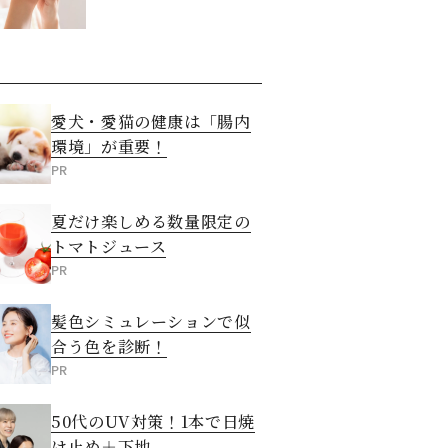
させる5つの方法
愛犬・愛猫の健康は「腸内
環境」が重要！
PR
夏だけ楽しめる数量限定の
トマトジュース
PR
髪色シミュレーションで似
合う色を診断！
PR
50代のUV対策！1本で日焼
け止め＋下地