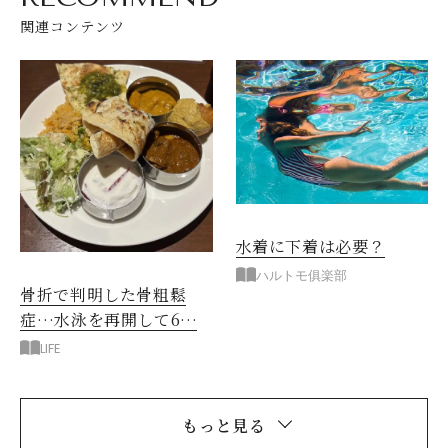
関連コンテンツ
水着に下着は必要？
ハルトモ俱楽部
骨折で判明した骨粗鬆
症…水泳を再開して6年
で「1日2000ｍ」泳ぐま
LIFE
で
もっと見る