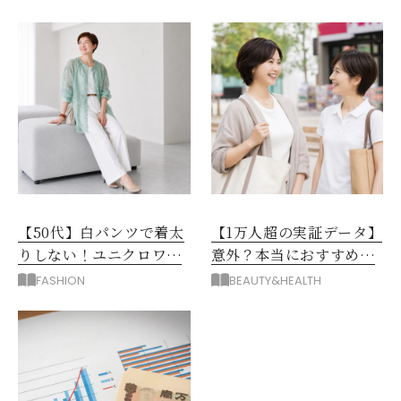
【50代】白パンツで着太
【1万人超の実証データ】
りしない！ユニクロワイ
意外？本当におすすめな
ドパンツ夏の着回しテク
運動とストレス解消法と
FASHION
BEAUTY&HEALTH
は？