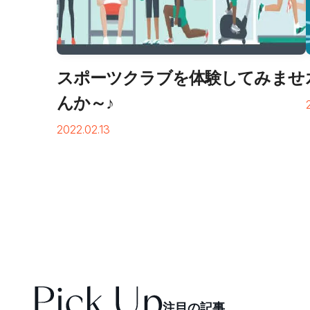
スポーツクラブを体験してみませ
んか～♪
2022.02.13
注
目
の
記
事