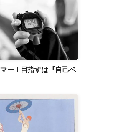
マー！目指すは『自己ベ
！