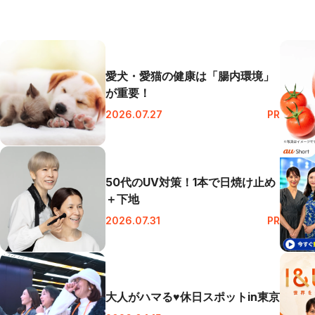
愛犬・愛猫の健康は「腸内環境」
が重要！
2026.07.27
PR
50代のUV対策！1本で日焼け止め
＋下地
2026.07.31
PR
大人がハマる♥休日スポットin東京