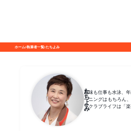
ホーム
執筆者一覧
たちよみ
た
趣味も仕事も水泳、年
ち
ーニングはもちろん
よ
ツクラブライフは「楽
み