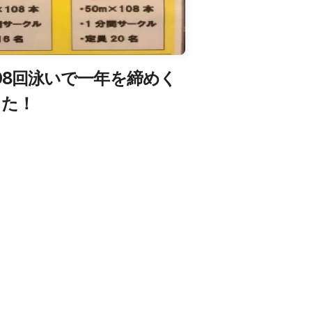
108回泳いで一年を締めく
した！