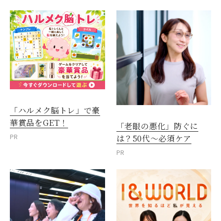
「ハルメク脳トレ」で豪
華賞品をGET！
「老眼の悪化」防ぐに
PR
は？50代～必須ケア
PR