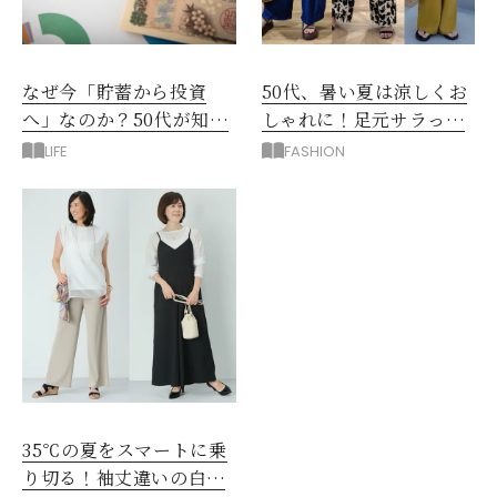
なぜ今「貯蓄から投資
50代、暑い夏は涼しくお
へ」なのか？50代が知る
しゃれに！足元サラっと
べきお金の新常識
快適「優秀ワイドパン
LIFE
FASHION
ツ」
35℃の夏をスマートに乗
り切る！袖丈違いの白シ