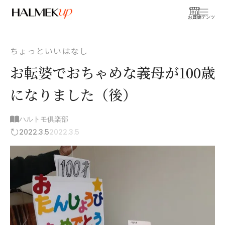
お買物
コンテンツ
ちょっといいはなし
お転婆でおちゃめな義母が100歳
になりました（後）
ハルトモ俱楽部
2022.3.5
2022.3.5