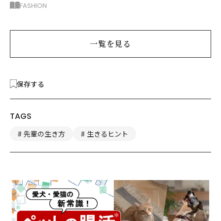
アー2枚で5着回し
FASHION
一覧を見る
保存する
TAGS
先輩の生き方
生きるヒント