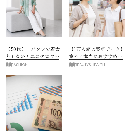
【50代】白パンツで着太
【1万人超の実証データ】
りしない！ユニクロワイ
意外？本当におすすめな
ドパンツ夏の着回しテク
運動とストレス解消法と
FASHION
BEAUTY&HEALTH
は？