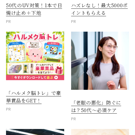
50代のUV対策！1本で日
ハズレなし！最大5000ポ
焼け止め＋下地
イントもらえる
PR
PR
「ハルメク脳トレ」で豪
華賞品をGET！
「老眼の悪化」防ぐに
PR
は？50代～必須ケア
PR