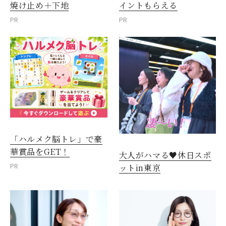
焼け止め＋下地
イントもらえる
PR
PR
「ハルメク脳トレ」で豪
華賞品をGET！
大人がハマる♥休日スポ
PR
ットin東京