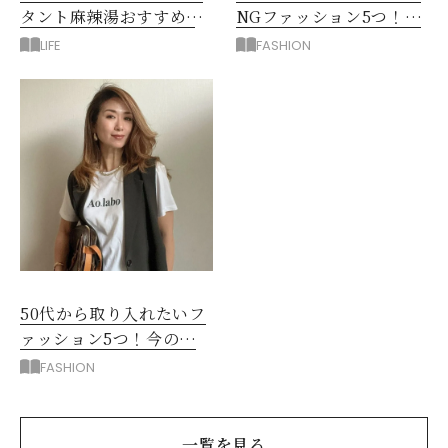
タント麻辣湯おすすめ3
NGファッション5つ！手
選！シビ辛好きはお試し
持ち服を見直すコツ
LIFE
FASHION
してほしい
50代から取り入れたいフ
ァッション5つ！今の自
分をきれいに見せる服選
FASHION
び
一覧を見る