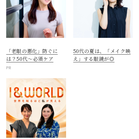
「老眼の悪化」防ぐに
50代の夏は、「メイク映
は？50代～必須ケア
え」する眼鏡が◎
PR