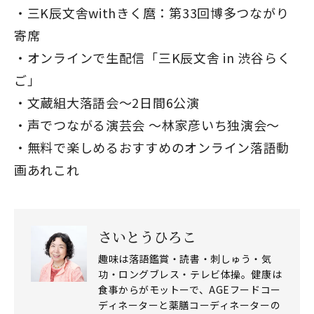
三K辰文舎withきく麿：第33回博多つながり
寄席
オンラインで生配信「三K辰文舎 in 渋谷らく
ご」
文蔵組大落語会～2日間6公演
声でつながる演芸会 ～林家彦いち独演会～
無料で楽しめるおすすめのオンライン落語動
画あれこれ
さいとうひろこ
趣味は落語鑑賞・読書・刺しゅう・気
功・ロングブレス・テレビ体操。健康は
食事からがモットーで、AGEフードコー
ディネーターと薬膳コーディネーターの