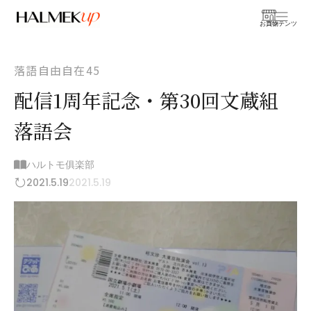
お買物
コンテンツ
落語自由自在45
配信1周年記念・第30回文蔵組
落語会
ハルトモ俱楽部
2021.5.19
2021.5.19