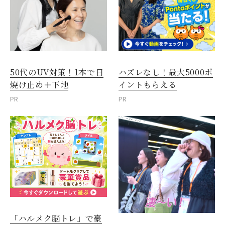
50代のUV対策！1本で日
ハズレなし！最大5000ポ
焼け止め＋下地
イントもらえる
PR
PR
「ハルメク脳トレ」で豪