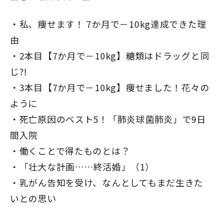
私、痩せます！ 7か月で－10kg達成できた理
由
2本目【7か月で－10kg】糖類はドラッグと同
じ?!
3本目【7か月で－10kg】痩せました！花々の
ように
死亡原因のベスト5！「肺炎球菌肺炎」で9日
間入院
働くことで得たものとは？
「壮大な計画……終活婚」（1）
乳がん告知を受け、なんとしてもまだ生きた
閉じる
いとの思い