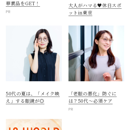
華賞品をGET！
大人がハマる♥休日スポ
PR
ットin東京
50代の夏は、「メイク映
「老眼の悪化」防ぐに
え」する眼鏡が◎
は？50代～必須ケア
PR