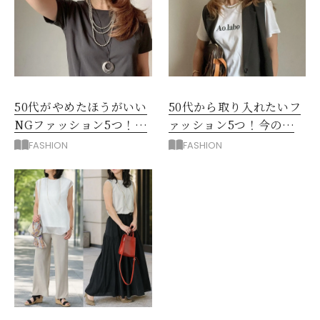
50代がやめたほうがいい
50代から取り入れたいフ
NGファッション5つ！手
ァッション5つ！今の自
持ち服を見直すコツ
分をきれいに見せる服選
FASHION
FASHION
び