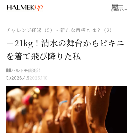
お買物
コンテンツ
チャレンジ経過（5）…新たな目標とは？（2）
－21kg！清水の舞台からビキニ
を着て飛び降りた私
ハルトモ俱楽部
2026.4.9
2025.1.10