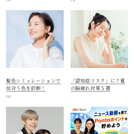
PR
PR
髪色シミュレーションで
「認知症リスク」に？夏
似合う色を診断！
の脳疲れ対策５選
PR