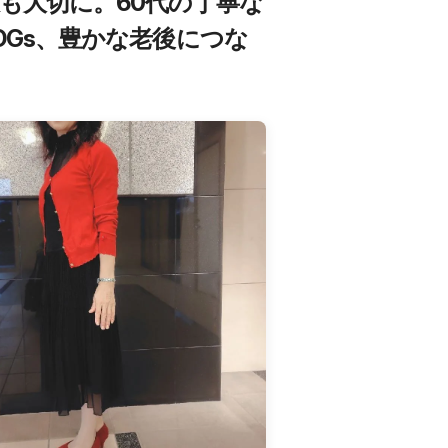
も大切に。60代の丁寧な
DGs、豊かな老後につな
由