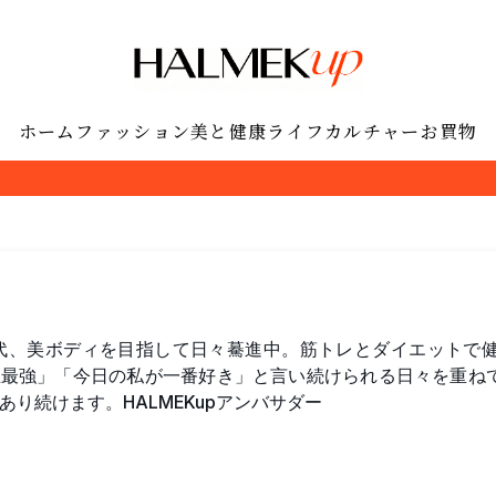
ホーム
ファッション
美と健康
ライフ
カルチャー
お買物
0代、美ボディを目指して日々驀進中。筋トレとダイエットで
生最強」「今日の私が一番好き」と言い続けられる日々を重ね
あり続けます。HALMEKupアンバサダー