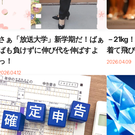
さぁ「放送大学」新学期だ！ばぁ
－21k
ばも負けずに伸び代を伸ばすよ
着て飛
っ！
2026.04.09
2026.04.12