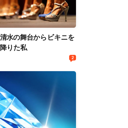
g！清水の舞台からビキニを
び降りた私
2