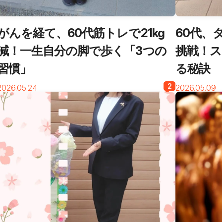
がんを経て、60代筋トレで21kg
60代、
減！一生自分の脚で歩く「3つの
挑戦！ス
習慣」
る秘訣
2
2026.05.24
2026.05.09