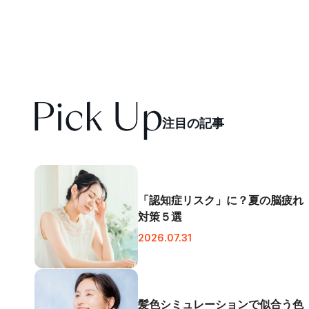
注
目
の
記
事
「認知症リスク」に？夏の脳疲れ
対策５選
2026.07.31
髪色シミュレーションで似合う色