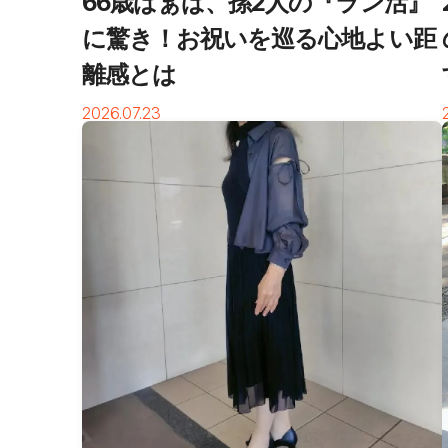
66歳ばぁば、孫2人の『ラン活』
に驚き！お祝いを巡る心地よい距
離感とは
2026.07.23