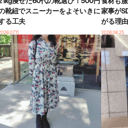
21kg痩せた60代の靴選び！500円
食材も服
の靴紐でスニーカーをよそいきに
家事がS
する工夫
がる理
2026.07.11
2026.06.25