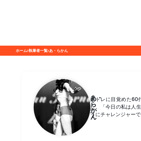
ホーム
執筆者一覧
あ・らかん
あ・
筋トレに目覚めた6
ら
た。「今日の私は人
か
うにチャレンジャーで
ん