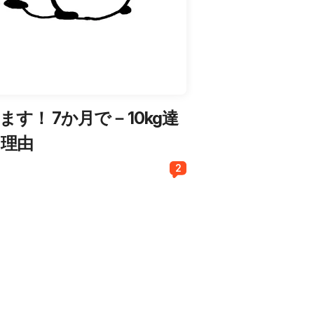
ます！ 7か月で－10kg達
た理由
2