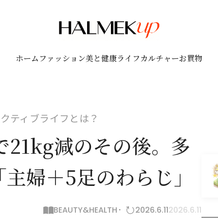
ホーム
ファッション
美と健康
ライフ
カルチャー
お買物
アクティブライフとは？
で21kg減のその後。多
「主婦＋5足のわらじ」
BEAUTY&HEALTH
2026.6.11
2026.6.11