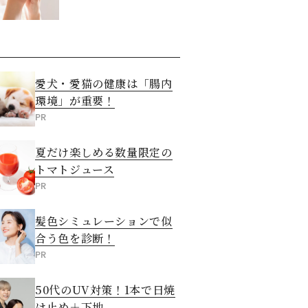
させる5つの方法
愛犬・愛猫の健康は「腸内
環境」が重要！
PR
夏だけ楽しめる数量限定の
トマトジュース
PR
髪色シミュレーションで似
合う色を診断！
PR
50代のUV対策！1本で日焼
け止め＋下地