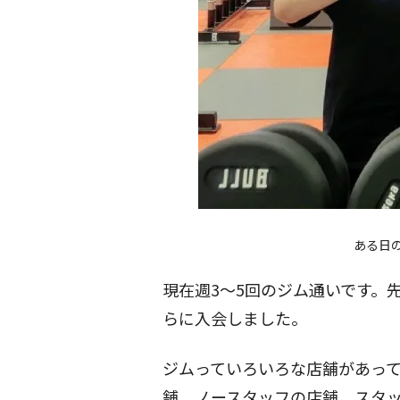
ある日
現在週3～5回の
ジム通い
です。
らに入会しました。
ジムっていろいろな店舗があっ
舗、ノースタッフの店舗、スタ