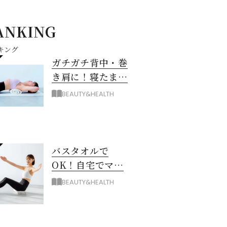
ANKING
キング
ガチガチ背中・巻
き肩に！寝たまま
バスタオル「おう
BEAUTY&HEALTH
ちピラティス」の
やり方
バスタオルで
OK！自宅でマシ
ン級に骨から整え
BEAUTY&HEALTH
る「おうちピラテ
ィス」のコツ