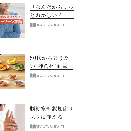
「なんだかちょっ
とおかしい？」を
見逃さない！ 認知
BEAUTY&HEALTH
症グレーゾーン診
断
50代からとりた
い“神食材”血管と
脳を若々しく保つ
BEAUTY&HEALTH
8つとは？
脳梗塞や認知症リ
スクに備える！ゴ
ースト血管を復活
BEAUTY&HEALTH