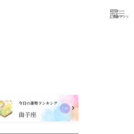
コンテンツ
お買物
今日の運勢ランキング
2
位
獅子座