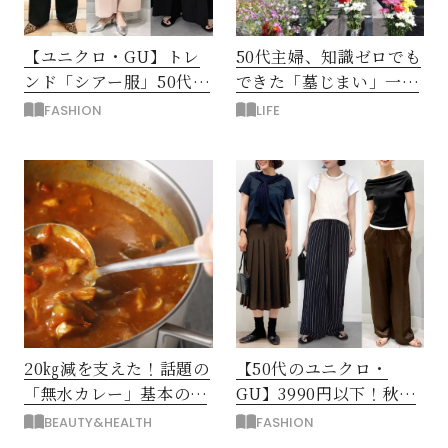
【ユニクロ・GU】トレ
50代主婦、知識ゼロでも
ンド「シアー服」50代は
できた「墓じまい」一つ
2990円のカーデでトラ
後悔したのは、ある順
FASHION
LIFE
イ！
番!?
20㎏減を支えた！話題の
【50代のユニクロ・
「無水カレー」基本の作
GU】3990円以下！秋ま
り方とおすすめルウ6選
ではける涼しげボトムス
BEAUTY&HEALTH
FASHION
3選