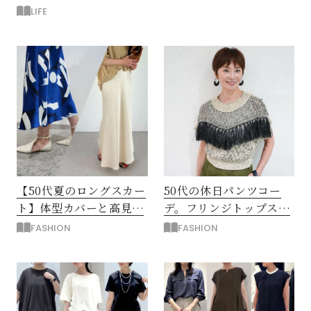
LIFE
【50代夏のロングスカー
50代の休日パンツコー
ト】体型カバーと高見え
デ。フリンジトップスを
を叶える4コーデ
主役に洗練アースカラー
FASHION
FASHION
垢抜け！