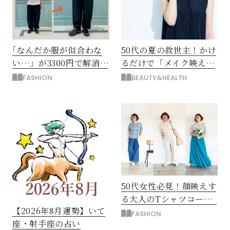
｢なんだか服が似合わな
50代の夏の救世主！かけ
い…」が3300円で解消！
るだけで「メイク映え」
阪神梅田のサービスが神
する眼鏡
FASHION
BEAUTY&HEALTH
だった
50代女性必見！顔映えす
る大人のTシャツコーデ3
【2026年8月運勢】いて
例
FASHION
座・射手座の占い