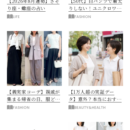
【2026年8月運勢】さそ
【50代】白パンツで着太
り座・蠍座の占い
りしない！ユニクロワイ
ドパンツ夏の着回しテク
LIFE
FASHION
【義実家コーデ】親戚が
【1万人超の実証デー
集まる帰省の日、服どう
タ】意外？本当におすす
する？品よく映える夏の
めな運動とストレス解消
FASHION
BEAUTY&HEALTH
装い
法とは？