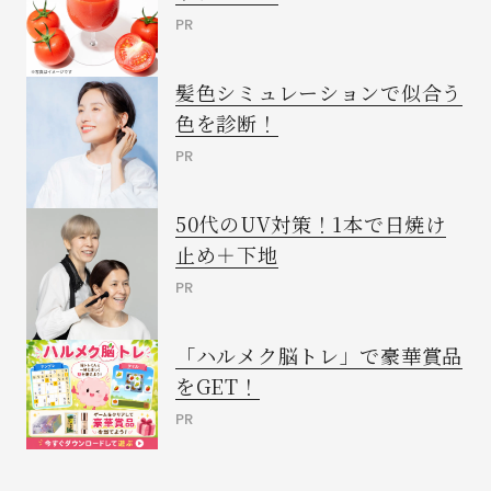
PR
髪色シミュレーションで似合う
色を診断！
PR
50代のUV対策！1本で日焼け
止め＋下地
PR
「ハルメク脳トレ」で豪華賞品
をGET！
PR