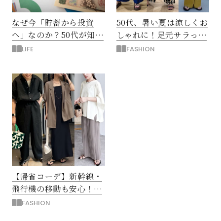
なぜ今「貯蓄から投資
50代、暑い夏は涼しくお
へ」なのか？50代が知る
しゃれに！足元サラっと
べきお金の新常識
快適「優秀ワイドパン
LIFE
FASHION
ツ」
【帰省コーデ】新幹線・
飛行機の移動も安心！夏
の楽ちんおしゃれスタイ
FASHION
ル