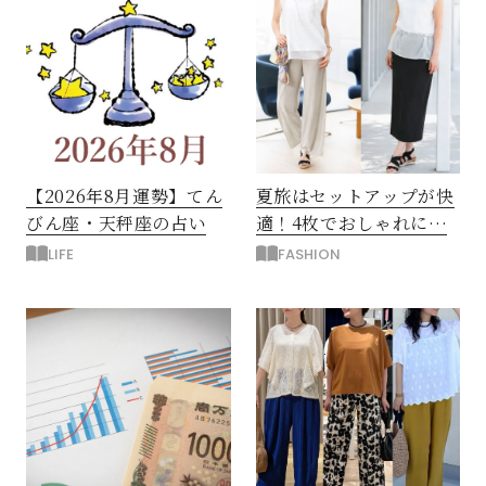
閉じる
【2026年8月運勢】てん
夏旅はセットアップが快
びん座・天秤座の占い
適！4枚でおしゃれに着
回す2泊3日の50代旅コー
LIFE
FASHION
デ