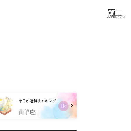
コンテンツ
お買物
今日の運勢ランキング
2
位
山羊座
獅子座