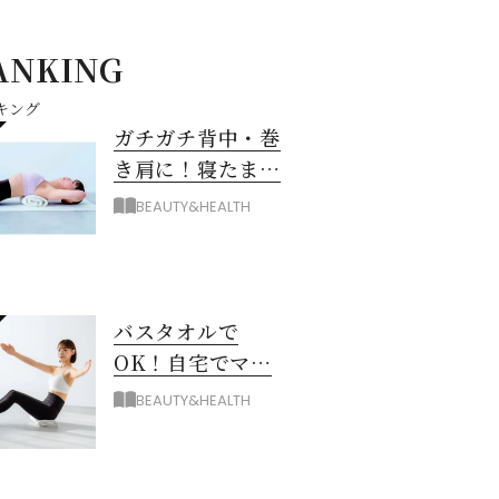
ANKING
キング
ガチガチ背中・巻
き肩に！寝たまま
バスタオル「おう
BEAUTY&HEALTH
ちピラティス」の
やり方
バスタオルで
OK！自宅でマシ
ン級に骨から整え
BEAUTY&HEALTH
る「おうちピラテ
ィス」のコツ