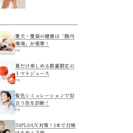
させる5つの方法
愛犬・愛猫の健康は「腸内
環境」が重要！
PR
夏だけ楽しめる数量限定の
トマトジュース
PR
髪色シミュレーションで似
合う色を診断！
PR
50代のUV対策！1本で日焼
け止め＋下地