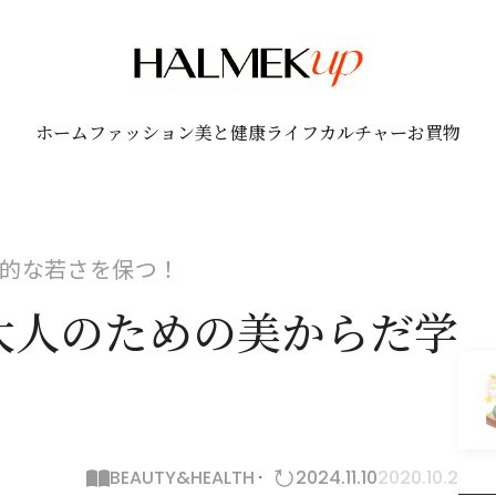
ホーム
ファッション
美と健康
ライフ
カルチャー
お買物
的な若さを保つ！
大人のための美からだ学
BEAUTY&HEALTH
2024.11.10
2020.10.2