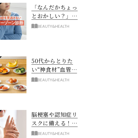
「なんだかちょっ
とおかしい？」を
見逃さない！ 認知
BEAUTY&HEALTH
症グレーゾーン診
断
50代からとりた
い“神食材”血管と
脳を若々しく保つ
BEAUTY&HEALTH
8つとは？
脳梗塞や認知症リ
スクに備える！ゴ
ースト血管を復活
BEAUTY&HEALTH