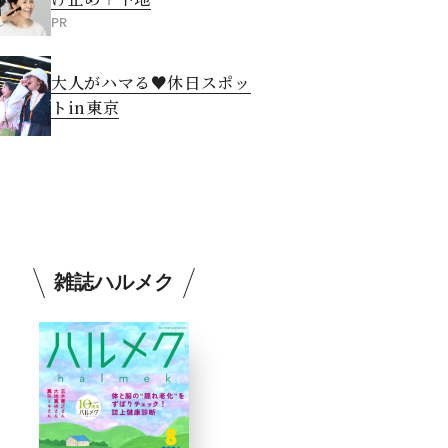
PR
大人がハマる♥休日スポッ
トin東京
雑誌ハルメク