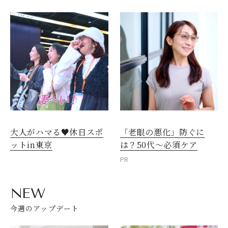
大人がハマる♥休日スポ
「老眼の悪化」防ぐに
ットin東京
は？50代～必須ケア
PR
NEW
今週のアップデート