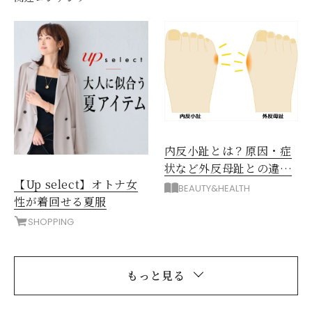
内反小趾とは？原因・症
状など外反母趾との違い
【Up select】オトナ女
は？
BEAUTY&HEALTH
性が着回せる夏服
SHOPPING
もっと見る