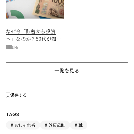
なぜ今「貯蓄から投資
へ」なのか？50代が知る
べきお金の新常識
LIFE
一覧を見る
保存する
TAGS
おしゃれ術
外反母趾
靴