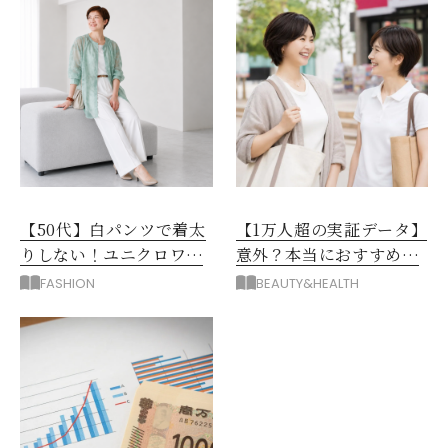
【50代】白パンツで着太
【1万人超の実証データ】
りしない！ユニクロワイ
意外？本当におすすめな
ドパンツ夏の着回しテク
運動とストレス解消法と
FASHION
BEAUTY&HEALTH
は？