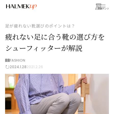
お買物
コンテンツ
足が疲れない靴選びのポイントは？
疲れない足に合う靴の選び方を
シューフィッターが解説
FASHION
2024.1.28
2021.2.26