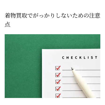
着物買取でがっかりしないための注意
閉じる
点