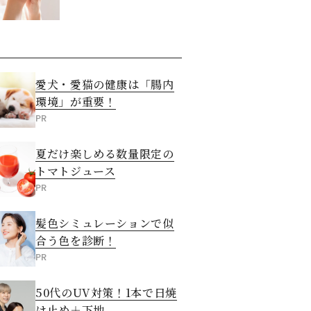
させる5つの方法
愛犬・愛猫の健康は「腸内
環境」が重要！
PR
夏だけ楽しめる数量限定の
トマトジュース
PR
髪色シミュレーションで似
合う色を診断！
PR
50代のUV対策！1本で日焼
け止め＋下地