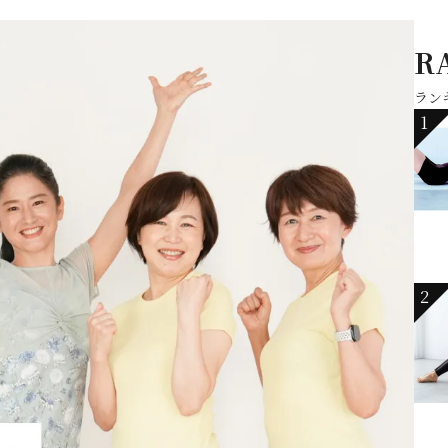
R
ラン
1
2