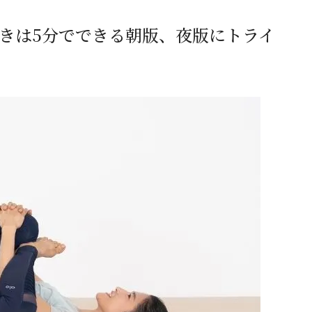
きは5分でできる
朝版
、
夜版
にトライ