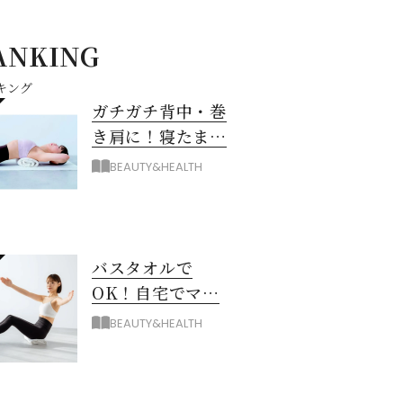
ANKING
キング
ガチガチ背中・巻
き肩に！寝たまま
バスタオル「おう
BEAUTY&HEALTH
ちピラティス」の
やり方
バスタオルで
OK！自宅でマシ
ン級に骨から整え
BEAUTY&HEALTH
る「おうちピラテ
ィス」のコツ