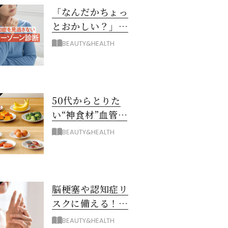
「なんだかちょっ
とおかしい？」を
見逃さない！ 認知
BEAUTY&HEALTH
症グレーゾーン診
断
50代からとりた
い“神食材”血管と
脳を若々しく保つ
BEAUTY&HEALTH
8つとは？
脳梗塞や認知症リ
スクに備える！ゴ
ースト血管を復活
BEAUTY&HEALTH