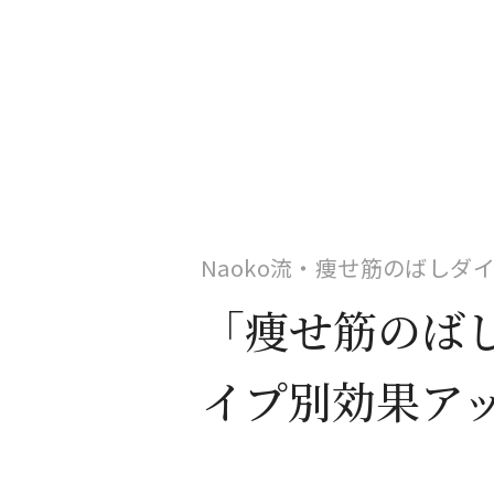
Naoko流・痩せ筋のばしダイ
「痩せ筋のば
イプ別効果ア