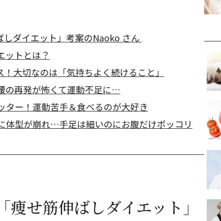
しダイエット」考案のNaoko さん
イエットとは？
ス！大切なのは「気持ちよく続けること」
り腰の再発が怖くて運動不足に…
エッター！運動苦手＆食べるのが大好き
もに体型が崩れ…手足は細いのにお腹だけポッコリ
「痩せ筋伸ばしダイエット」