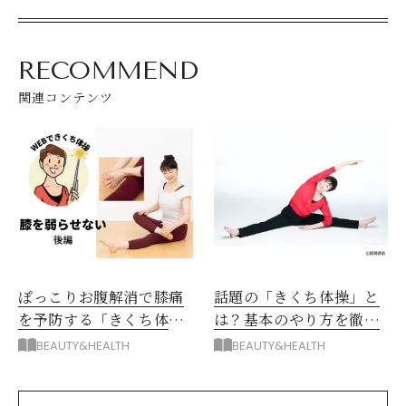
RECOMMEND
関連コンテンツ
ぽっこりお腹解消で膝痛
話題の「きくち体操」と
を予防する「きくち体
は？基本のやり方を徹底
操」2種
解説
BEAUTY&HEALTH
BEAUTY&HEALTH