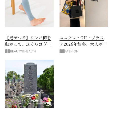
【足がつる】リンパ節を
ユニクロ・GU・プラス
動かして、ふくらはぎの
テ2026年秋冬、大人が着
むくみ、こむら返りを解
たい新作服は？
BEAUTY&HEALTH
FASHION
消