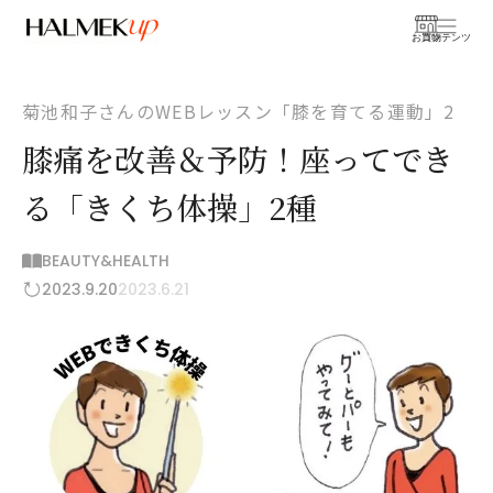
お買物
コンテンツ
菊池和子さんのWEBレッスン「膝を育てる運動」2
膝痛を改善＆予防！座ってでき
る「きくち体操」2種
BEAUTY&HEALTH
2023.9.20
2023.6.21