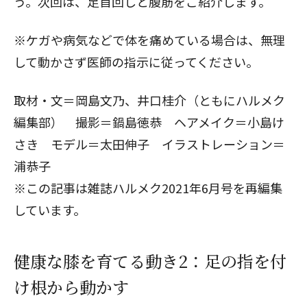
う。次回は、
足首回しと腹筋
をご紹介します。
※ケガや病気などで体を痛めている場合は、無理
して動かさず医師の指示に従ってください。
取材・文＝岡島文乃、井口桂介（ともにハルメク
編集部） 撮影＝鍋島徳恭 ヘアメイク＝小島け
さき モデル＝太田伸子 イラストレーション＝
浦恭子
※この記事は雑誌ハルメク2021年6月号を再編集
しています。
健康な膝を育てる動き2：足の指を付
け根から動かす