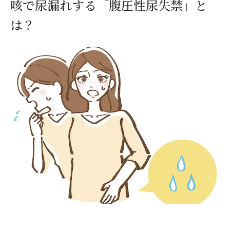
咳で尿漏れする「腹圧性尿失禁」と
は？