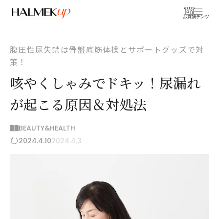
お買物
コンテンツ
腹圧性尿失禁は骨盤底筋体操とサポートグッズで対
策！
咳やくしゃみでドキッ！尿漏れ
が起こる原因＆対処法
BEAUTY&HEALTH
2024.4.10
2024.4.3