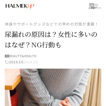
お買物
コンテンツ
体操やサポートグッズなどでの早めの対策が重要！
尿漏れの原因は？女性に多いの
はなぜ？NG行動も
BEAUTY&HEALTH
2024.3.5
2024.3.5