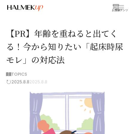
お買物
コンテンツ
【PR】年齢を重ねると出てく
る！今から知りたい「起床時尿
モレ」の対応法
TOPICS
2025.8.8
2025.8.8