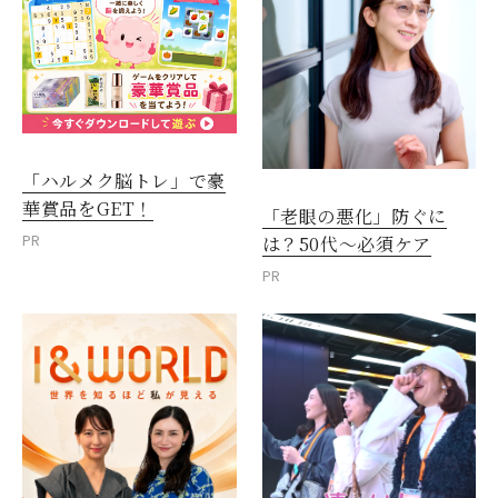
「ハルメク脳トレ」で豪
華賞品をGET！
「老眼の悪化」防ぐに
PR
は？50代～必須ケア
PR