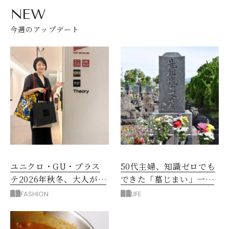
NEW
今週のアップデート
ユニクロ・GU・プラス
50代主婦、知識ゼロでも
テ2026年秋冬、大人が着
できた「墓じまい」一つ
たい新作服は？
後悔したのは、ある順
FASHION
LIFE
番!?