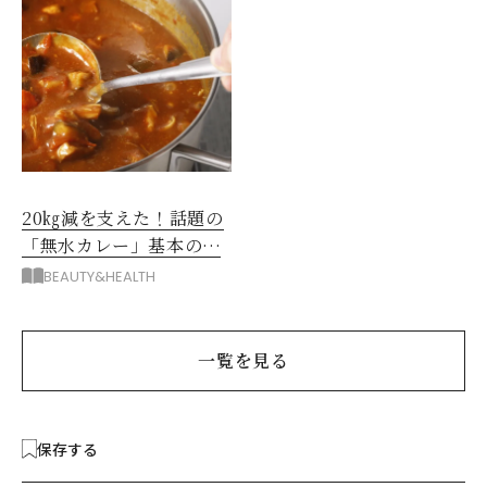
20㎏減を支えた！話題の
「無水カレー」基本の作
り方とおすすめルウ6選
BEAUTY&HEALTH
一覧を見る
保存する