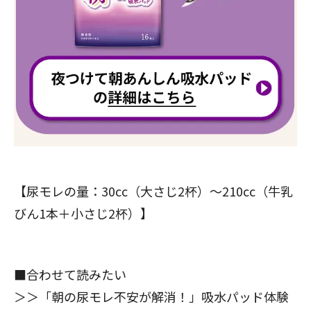
【尿モレの量：30cc（大さじ2杯）～210cc（牛乳
びん1本＋小さじ2杯）】
■合わせて読みたい
＞＞
「朝の尿モレ不安が解消！」吸水パッド体験