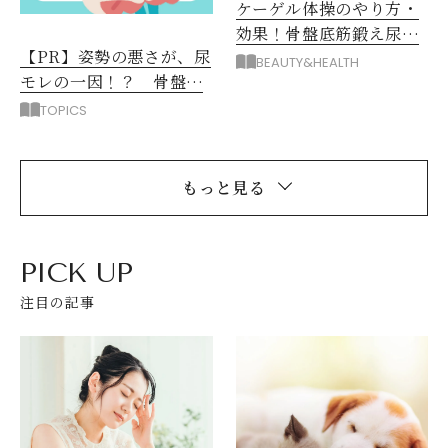
ケーゲル体操のやり方・
効果！骨盤底筋鍛え尿漏
【PR】姿勢の悪さが、尿
れ予防
BEAUTY&HEALTH
モレの一因！？ 骨盤底
筋を弱らせるNG習慣3選
TOPICS
もっと見る
PICK UP
注目の記事