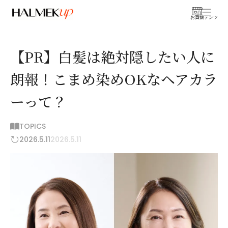
お買物
コンテンツ
【PR】白髪は絶対隠したい人に
朗報！こまめ染めOKなヘアカラ
ーって？
TOPICS
2026.5.11
2026.5.11