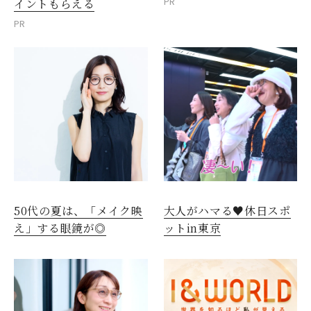
PR
イントもらえる
PR
50代の夏は、「メイク映
大人がハマる♥休日スポ
え」する眼鏡が◎
ットin東京