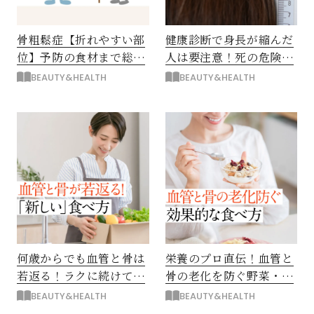
骨粗鬆症【折れやすい部
健康診断で身長が縮んだ
位】予防の食材まで総点
人は要注意！死の危険が
検
ある病気のサインかも
BEAUTY&HEALTH
BEAUTY&HEALTH
何歳からでも血管と骨は
栄養のプロ直伝！血管と
若返る！ラクに続けて効
骨の老化を防ぐ野菜・海
果絶大「新しい食べ方」
藻・果物＆効果的な食べ
BEAUTY&HEALTH
BEAUTY&HEALTH
方