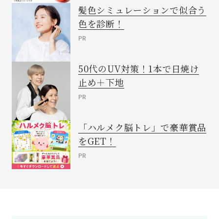
髪色シミュレーションで似合う
色を診断！
PR
50代のUV対策！1本で日焼け
止め＋下地
PR
「ハルメク脳トレ」で豪華賞品
をGET！
PR