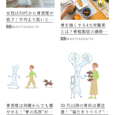
女性は50代から骨密度が
低下！平均より低いと危
骨を強くする4大栄養素
険？
BEAUTY&HEALTH
とは？骨粗鬆症の最新検
査・治療法も
BEAUTY&HEALTH
骨密度は何歳からでも増
50 代以降の骨折は要注
やせる！“骨の名医”がす
意！ “寝たきりリスク”を