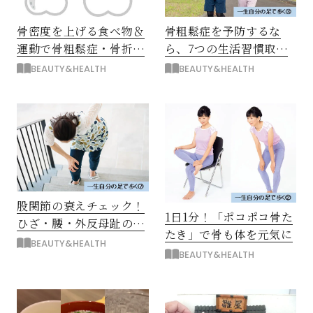
骨密度を上げる食べ物＆
骨粗鬆症を予防するな
運動で骨粗鬆症・骨折予
ら、7つの生活習慣取り
防！
入れて！
BEAUTY&HEALTH
BEAUTY&HEALTH
股関節の衰えチェック！
1日1分！「ポコポコ骨た
ひざ・腰・外反母趾の痛
たき」で骨も体を元気に
みケア
BEAUTY&HEALTH
BEAUTY&HEALTH