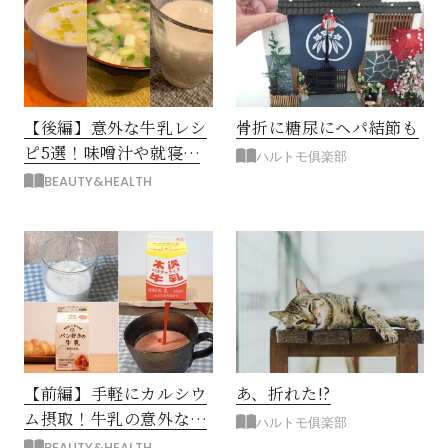
【後編】意外な牛乳レシ
骨折に糖尿にヘパ結節も
ピ5選！味噌汁や就寝前
ハルトモ俱楽部
にも
BEAUTY&HEALTH
【前編】手軽にカルシウ
あ、折れた!?
ム摂取！牛乳の意外な飲
ハルトモ俱楽部
み方
BEAUTY&HEALTH