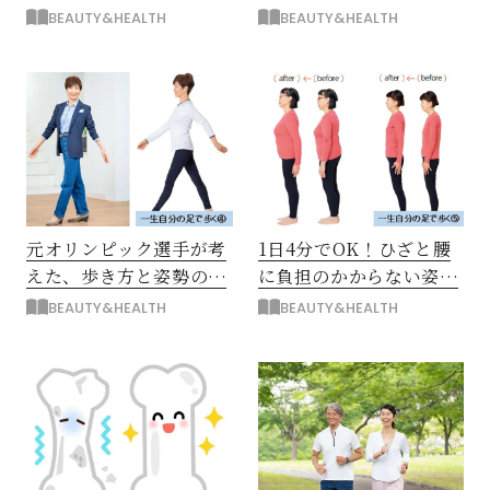
すめる3つの対策を紹介
上げる「骨卒中」とは？
BEAUTY&HEALTH
BEAUTY&HEALTH
元オリンピック選手が考
1日4分でOK！ひざと腰
えた、歩き方と姿勢の改
に負担のかからない姿勢
善方法
に
BEAUTY&HEALTH
BEAUTY&HEALTH