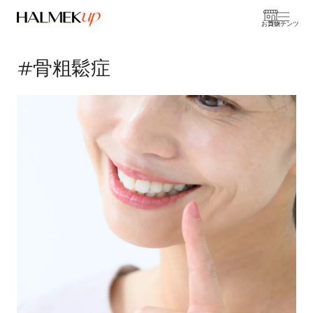
お買物
コンテンツ
#骨粗鬆症