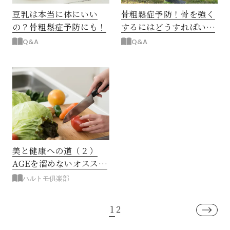
豆乳は本当に体にいい
骨粗鬆症予防！骨を強く
の？骨粗鬆症予防にも！
するにはどうすればいい
の？
Q&A
Q&A
美と健康への道（２）
AGEを溜めないオススメ
調理法
ハルトモ俱楽部
1
2