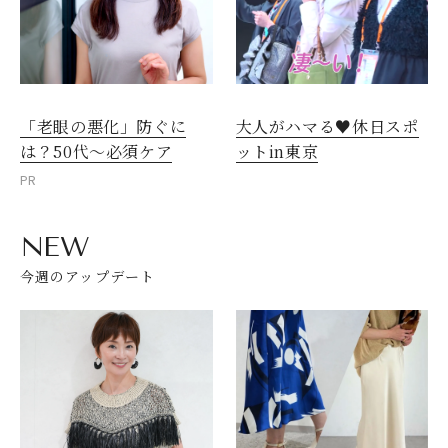
「老眼の悪化」防ぐに
大人がハマる♥休日スポ
は？50代～必須ケア
ットin東京
PR
NEW
今週のアップデート