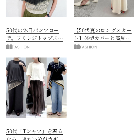
50代の休日パンツコー
【50代夏のロングスカー
デ。フリンジトップスを
ト】体型カバーと高見え
主役に洗練アースカラー
を叶える4コーデ
FASHION
FASHION
垢抜け！
50代「Tシャツ」を着る
なら、きれいめがカギ！