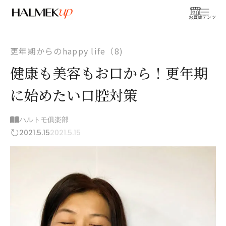
お買物
コンテンツ
更年期からのhappy life（8)
健康も美容もお口から！更年期
に始めたい口腔対策
ハルトモ俱楽部
2021.5.15
2021.5.15