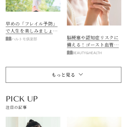
早めの「フレイル予防」
で人生を楽しみましょ
脳梗塞や認知症リスクに
う！
ハルトモ俱楽部
備える！ゴースト血管を
復活させる5つの方法
BEAUTY&HEALTH
もっと見る
PICK UP
注目の記事