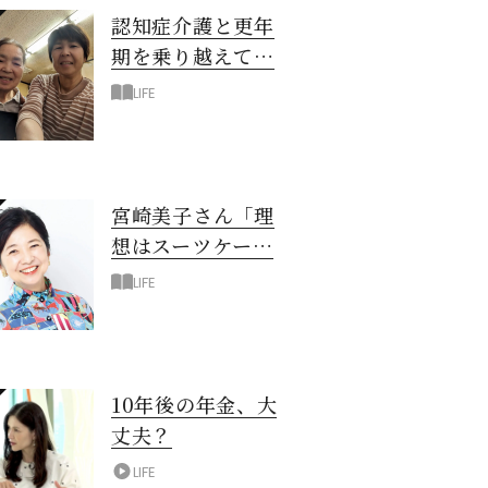
認知症介護と更年
期を乗り越えて！
6年の「通い介
LIFE
護」で見つけた答
え
宮崎美子さん「理
想はスーツケース
一つでどこへでも
LIFE
行ける暮らし」
10年後の年金、大
丈夫？
LIFE