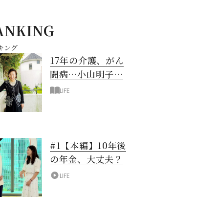
ANKING
キング
17年の介護、がん
闘病…小山明子さ
ん「今満たされて
LIFE
いる」と言える理
由
#1【本編】10年後
の年金、大丈夫？
LIFE