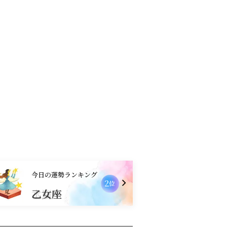
コンテンツ
お買物
今日の運勢ランキング
2
位
乙女座