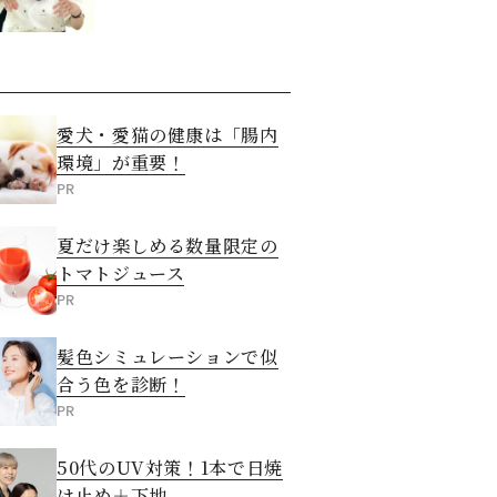
愛犬・愛猫の健康は「腸内
環境」が重要！
PR
夏だけ楽しめる数量限定の
トマトジュース
PR
髪色シミュレーションで似
合う色を診断！
PR
50代のUV対策！1本で日焼
け止め＋下地