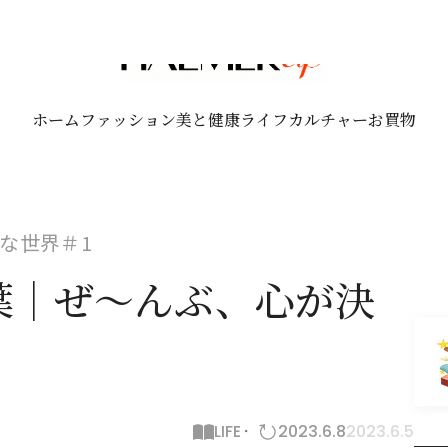
ホーム
ファッション
美と健康
ライフ
カルチャー
お買物
な世界＃1
葉｜ぜ～んぶ、心が決
LIFE
2023.6.8
2023.6.5