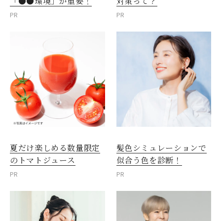
「●●環境」が重要！
対策って？
PR
PR
夏だけ楽しめる数量限定
髪色シミュレーションで
のトマトジュース
似合う色を診断！
PR
PR