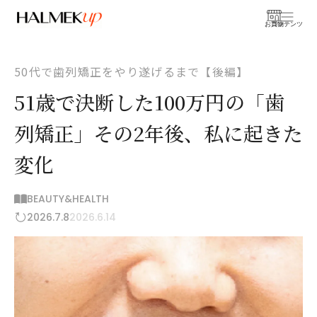
お買物
コンテンツ
50代で歯列矯正をやり遂げるまで【後編】
51歳で決断した100万円の「歯
列矯正」その2年後、私に起きた
変化
BEAUTY&HEALTH
2026.7.8
2026.6.14