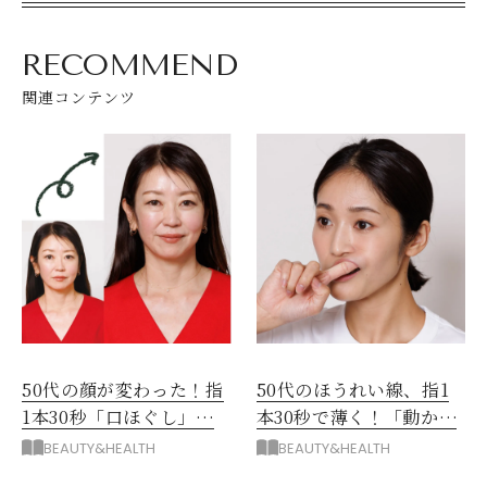
RECOMMEND
関連コンテンツ
50代の顔が変わった！指
50代のほうれい線、指1
1本30秒「口ほぐし」で
本30秒で薄く！「動かす
スッキリ小顔になる方法
口ほぐし」応用メソッド
BEAUTY&HEALTH
BEAUTY&HEALTH