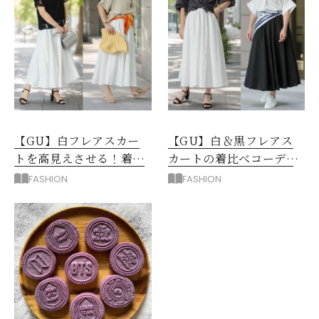
【GU】白フレアスカー
【GU】白＆黒フレアス
トを高見えさせる！着映
カートの着比べコーデ6
えトップス＆羽織り3選
選！同じトップスがこん
FASHION
FASHION
なに変わる！