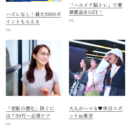
「ハルメク脳トレ」で豪
華賞品をGET！
ハズレなし！最大5000ポ
PR
イントもらえる
PR
「老眼の悪化」防ぐに
大人がハマる♥休日スポ
は？50代～必須ケア
ットin東京
PR