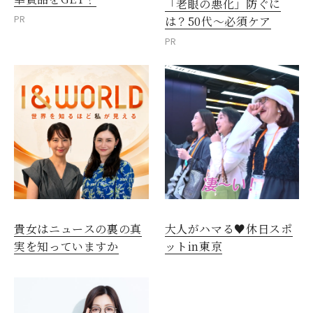
「老眼の悪化」防ぐに
PR
は？50代～必須ケア
PR
貴女はニュースの裏の真
大人がハマる♥休日スポ
実を知っていますか
ットin東京