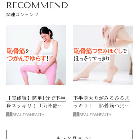
RECOMMEND
関連コンテンツ
【実践編】簡単1分で下半
下半身太りがみるみるス
身スッキリ！「恥骨筋つ
ッキリ！「恥骨筋つまみ
まみほぐし」4ステップ
ほぐし」驚きの効果と
BEAUTY&HEALTH
BEAUTY&HEALTH
は？
もっと見る