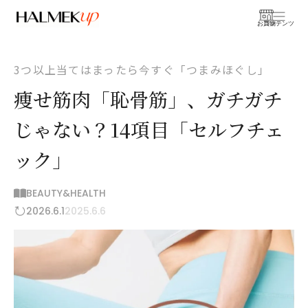
お買物
コンテンツ
3つ以上当てはまったら今すぐ「つまみほぐし」
痩せ筋肉「恥骨筋」、ガチガチ
じゃない？14項目「セルフチェ
ック」
BEAUTY&HEALTH
2026.6.1
2025.6.6