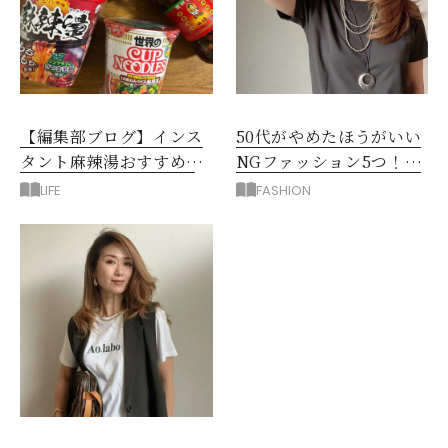
【編集部ブログ】インス
50代がやめたほうがいい
タント麻辣湯おすすめ3
NGファッション5つ！手
選！シビ辛好きはお試し
持ち服を見直すコツ
LIFE
FASHION
してほしい