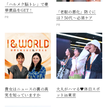
「ハルメク脳トレ」で豪
華賞品をGET！
「老眼の悪化」防ぐに
PR
は？50代～必須ケア
PR
貴女はニュースの裏の真
大人がハマる♥休日スポ
実を知っていますか
ットin東京