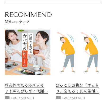
RECOMMEND
関連コンテンツ
顔＆体のたるみスッキ
ぽっこりお腹を「すっき
リ！がんばらずに代謝を
り」変える！16の生活習
上げる食べ方「新ルー
慣
BEAUTY&HEALTH
BEAUTY&HEALTH
ル」