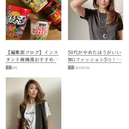
【編集部ブログ】インス
50代がやめたほうがいい
タント麻辣湯おすすめ3
NGファッション5つ！手
選！シビ辛好きはお試し
持ち服を見直すコツ
LIFE
FASHION
してほしい