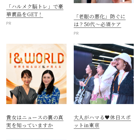
「ハルメク脳トレ」で豪
華賞品をGET！
「老眼の悪化」防ぐに
PR
は？50代～必須ケア
PR
貴女はニュースの裏の真
大人がハマる♥休日スポ
実を知っていますか
ットin東京