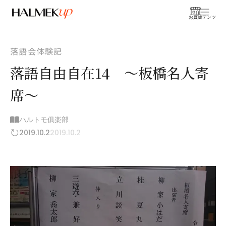
お買物
コンテンツ
落語会体験記
落語自由自在14 ～板橋名人寄
席～
ハルトモ俱楽部
2019.10.2
2019.10.2