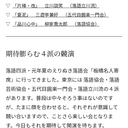
「片棒・改」 立川談笑 （落語立川流）
「夏泥」 三遊亭兼好 （五代目圓楽一門会）
「品川心中」 柳家喬太郎 （落語協会）
期待膨らむ４派の競演
落語四派・元年夏のえりぬき落語会「板橋名人寄
席」に行ってきました。東京には 落語協会・落語
芸術協会・五代目圓楽一門会・落語立川流の４派
があります。普段は中々そろう事はないのです
が、たまに顔を合わせると、それぞれが意識して
競い合いますので、ことさら楽しい会となりま
す。今日もそれを期待して開演を待ちます。