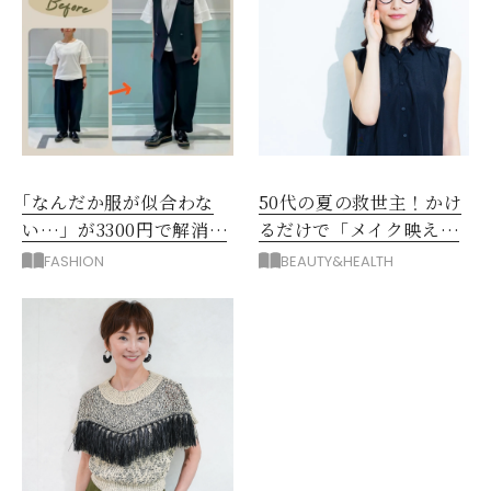
｢なんだか服が似合わな
50代の夏の救世主！かけ
い…」が3300円で解消！
るだけで「メイク映え」
阪神梅田のサービスが神
する眼鏡
FASHION
BEAUTY&HEALTH
だった