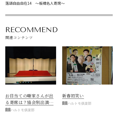
落語自由自在14 ～板橋名人寄席～
RECOMMEND
関連コンテンツ
お目当ての噺家さんが出
新春初笑い
る寄席は？協会別出演寄
ハルトモ俱楽部
席
ハルトモ俱楽部