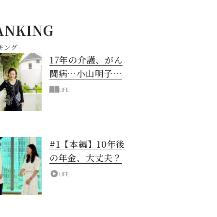
ANKING
キング
17年の介護、がん
闘病…小山明子さ
ん「今満たされて
LIFE
いる」と言える理
由
#1【本編】10年後
の年金、大丈夫？
LIFE