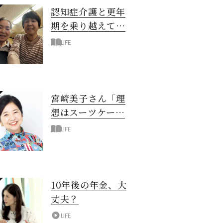
認知症介護と更年
期を乗り越えて！
6年の「通い介
LIFE
護」で見つけた答
え
宮崎美子さん「理
想はスーツケース
一つでどこへでも
LIFE
行ける暮らし」
10年後の年金、大
丈夫？
LIFE