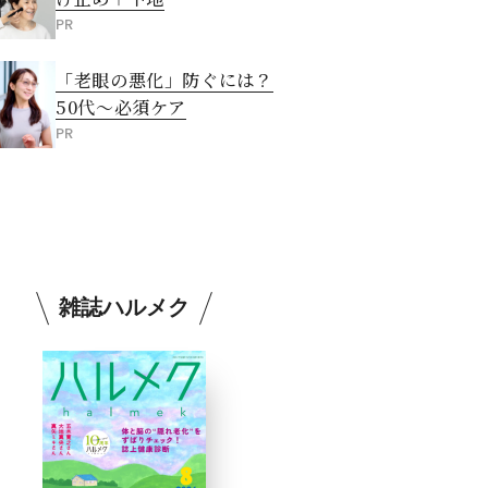
PR
「老眼の悪化」防ぐには？
50代～必須ケア
PR
雑誌ハルメク