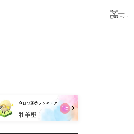
コンテンツ
お買物
今日の運勢ランキング
2
位
牡羊座
乙女座