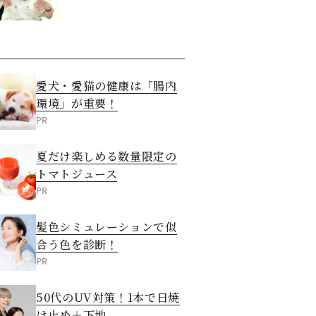
愛犬・愛猫の健康は「腸内
環境」が重要！
PR
夏だけ楽しめる数量限定の
トマトジュース
PR
髪色シミュレーションで似
合う色を診断！
PR
50代のUV対策！1本で日焼
け止め＋下地