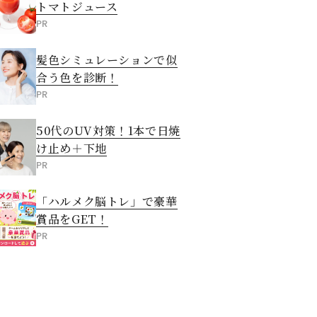
トマトジュース
PR
髪色シミュレーションで似
合う色を診断！
PR
50代のUV対策！1本で日焼
け止め＋下地
PR
「ハルメク脳トレ」で豪華
賞品をGET！
PR