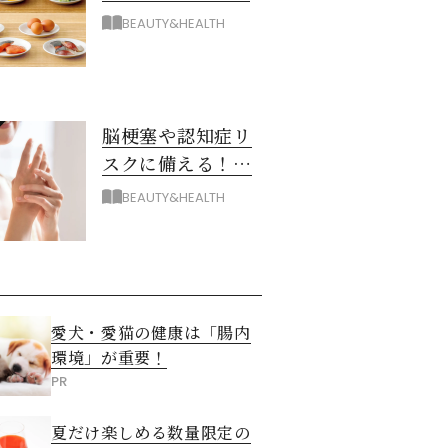
脳を若々しく保つ
BEAUTY&HEALTH
8つとは？
脳梗塞や認知症リ
スクに備える！ゴ
ースト血管を復活
BEAUTY&HEALTH
させる5つの方法
愛犬・愛猫の健康は「腸内
環境」が重要！
PR
夏だけ楽しめる数量限定の