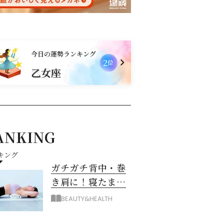
今日の運勢ランキング
2
位
乙女座
ANKING
キング
ガチガチ背中・巻
き肩に！寝たまま
バスタオル「おう
BEAUTY&HEALTH
ちピラティス」の
やり方