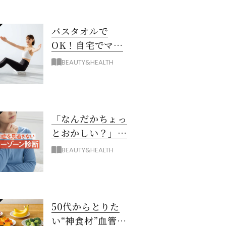
バスタオルで
OK！自宅でマシ
ン級に骨から整え
BEAUTY&HEALTH
る「おうちピラテ
ィス」のコツ
「なんだかちょっ
とおかしい？」を
見逃さない！ 認知
BEAUTY&HEALTH
症グレーゾーン診
断
50代からとりた
い“神食材”血管と