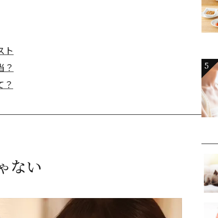
スト
5
当？
て？
ゃない