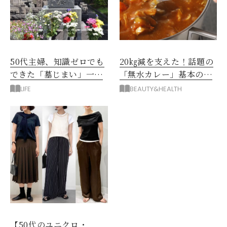
50代主婦、知識ゼロでも
20㎏減を支えた！話題の
できた「墓じまい」一つ
「無水カレー」基本の作
後悔したのは、ある順
り方とおすすめルウ6選
LIFE
BEAUTY&HEALTH
番!?
【50代のユニクロ・