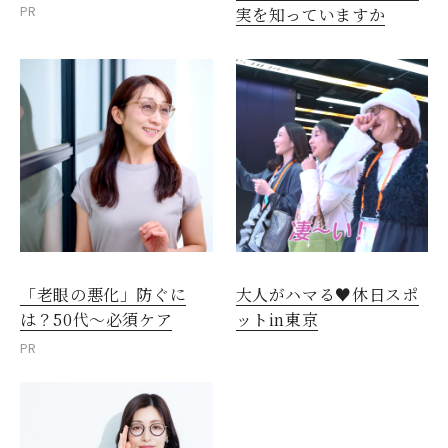
PR
実を知っていますか
「老眼の悪化」防ぐに
大人がハマる♥休日スポ
は？50代～必須ケア
ットin東京
PR