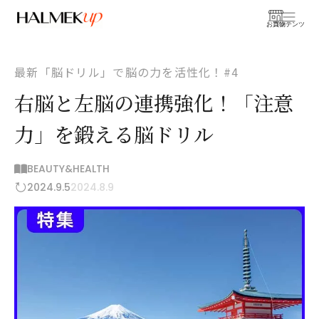
お買物
コンテンツ
最新「脳ドリル」で脳の力を活性化！#4
右脳と左脳の連携強化！「注意
力」を鍛える脳ドリル
BEAUTY&HEALTH
2024.9.5
2024.8.9