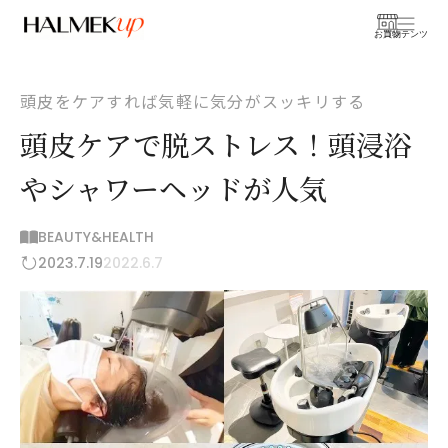
お買物
コンテンツ
頭皮をケアすれば気軽に気分がスッキリする
頭皮ケアで脱ストレス！頭浸浴
やシャワーヘッドが人気
BEAUTY&HEALTH
2023.7.19
2022.6.7