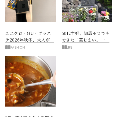
ユニクロ・GU・プラス
50代主婦、知識ゼロでも
テ2026年秋冬、大人が着
できた「墓じまい」一つ
たい新作服は？
後悔したのは、ある順
FASHION
LIFE
番!?