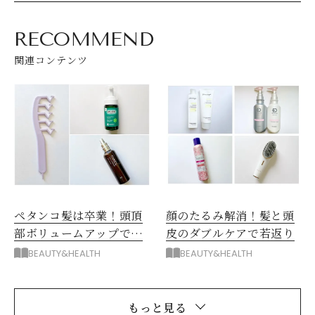
RECOMMEND
関連コンテンツ
顔のたるみ解消！髪と頭
ペタンコ髪は卒業！頭頂
皮のダブルケアで若返り
部ボリュームアップでき
る3品
BEAUTY&HEALTH
BEAUTY&HEALTH
もっと見る