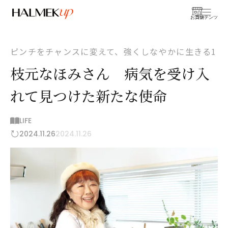
お買物
コンテンツ
ピンチをチャンスに変えて、強くしなやかに生きる1
枝元なほみさん 病気を受け入
れて見つけた新たな使命
LIFE
2024.11.26
2024.11.26