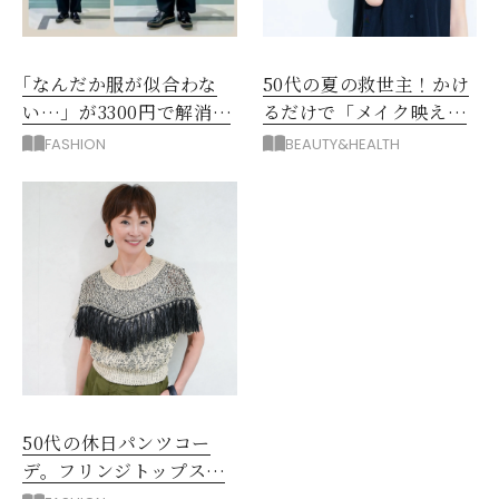
｢なんだか服が似合わな
50代の夏の救世主！かけ
い…」が3300円で解消！
るだけで「メイク映え」
阪神梅田のサービスが神
する眼鏡
FASHION
BEAUTY&HEALTH
だった
50代の休日パンツコー
デ。フリンジトップスを
主役に洗練アースカラー