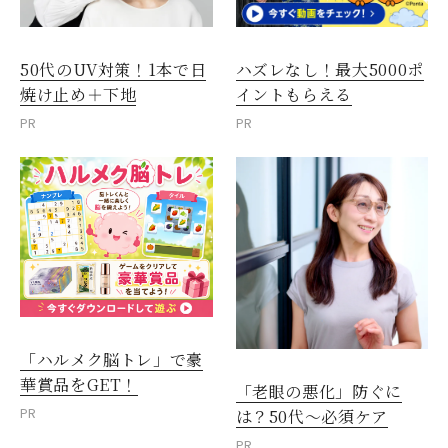
50代のUV対策！1本で日
ハズレなし！最大5000ポ
焼け止め＋下地
イントもらえる
PR
PR
「ハルメク脳トレ」で豪
華賞品をGET！
「老眼の悪化」防ぐに
PR
は？50代～必須ケア
PR