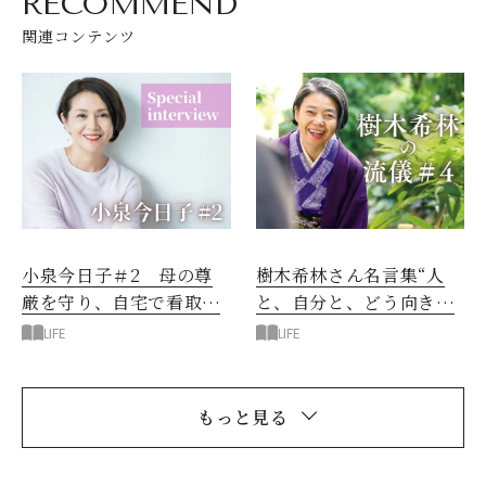
RECOMMEND
関連コンテンツ
小泉今日子＃2 母の尊
樹木希林さん名言集“人
厳を守り、自宅で看取れ
と、自分と、どう向き合
た幸せ
うか”
LIFE
LIFE
もっと見る