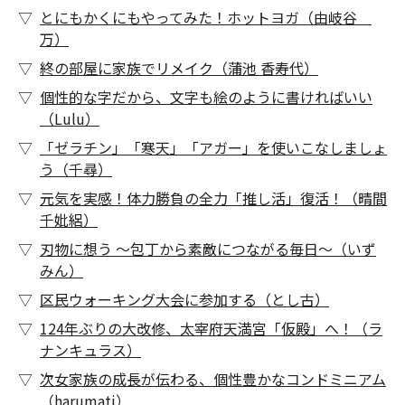
とにもかくにもやってみた！ホットヨガ（由岐谷
万）
終の部屋に家族でリメイク（蒲池 香寿代）
個性的な字だから、文字も絵のように書ければいい
（Lulu）
「ゼラチン」「寒天」「アガー」を使いこなしましょ
う（千尋）
元気を実感！体力勝負の全力「推し活」復活！（晴間
千妣絽）
刃物に想う ～包丁から素敵につながる毎日～（いず
みん）
区民ウォーキング大会に参加する（とし古）
124年ぶりの大改修、太宰府天満宮「仮殿」へ！（ラ
ナンキュラス）
次女家族の成長が伝わる、個性豊かなコンドミニアム
（harumati）