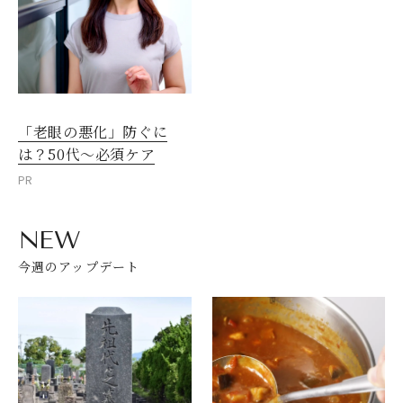
「老眼の悪化」防ぐに
は？50代～必須ケア
PR
NEW
今週のアップデート