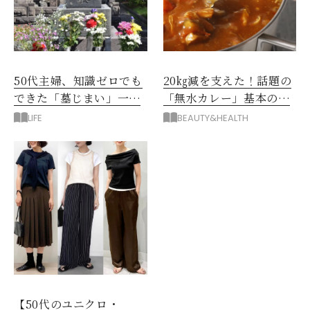
50代主婦、知識ゼロでも
20㎏減を支えた！話題の
できた「墓じまい」一つ
「無水カレー」基本の作
後悔したのは、ある順
り方とおすすめルウ6選
LIFE
BEAUTY&HEALTH
番!?
【50代のユニクロ・