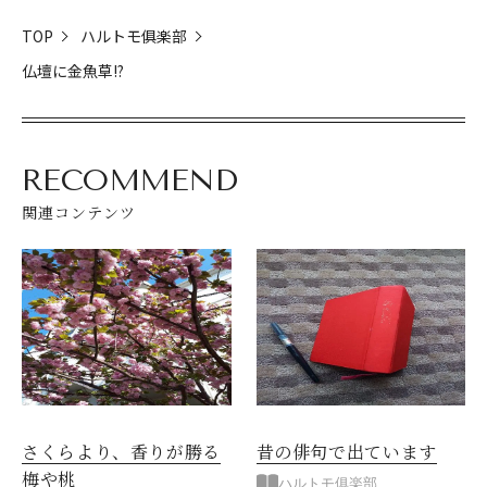
TOP
ハルトモ俱楽部
仏壇に金魚草!?
RECOMMEND
関連コンテンツ
さくらより、香りが勝る
昔の俳句で出ています
梅や桃
ハルトモ俱楽部