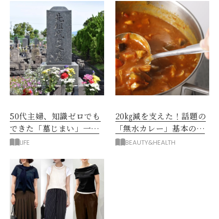
50代主婦、知識ゼロでも
20㎏減を支えた！話題の
できた「墓じまい」一つ
「無水カレー」基本の作
後悔したのは、ある順
り方とおすすめルウ6選
LIFE
BEAUTY&HEALTH
番!?