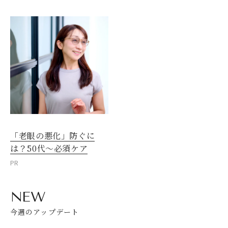
「老眼の悪化」防ぐに
は？50代～必須ケア
PR
NEW
今週のアップデート