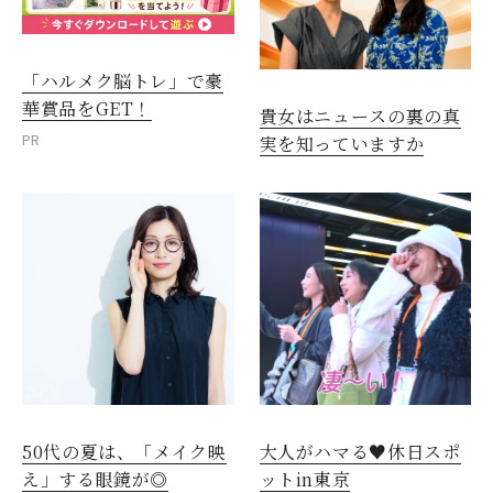
「ハルメク脳トレ」で豪
華賞品をGET！
貴女はニュースの裏の真
PR
実を知っていますか
50代の夏は、「メイク映
大人がハマる♥休日スポ
え」する眼鏡が◎
ットin東京