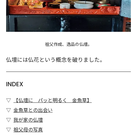
祖父作成、逸品の仏壇。
仏壇には仏花という概念を破りました。
INDEX
【仏壇に パッと明るく 金魚草】
金魚草との出会い
我が家の仏壇
祖父母の写真