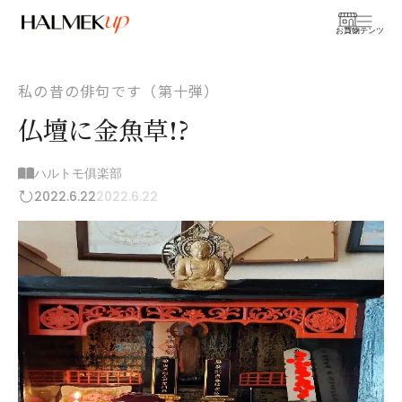
お買物
コンテンツ
私の昔の俳句です（第十弾）
仏壇に金魚草!?
ハルトモ俱楽部
2022.6.22
2022.6.22