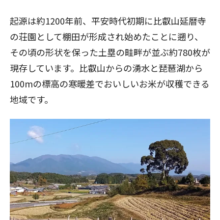
起源は約1200年前、平安時代初期に比叡山延暦寺
の荘園として棚田が形成され始めたことに遡り、
その頃の形状を保った土塁の畦畔が並ぶ約780枚が
現存しています。比叡山からの湧水と琵琶湖から
100mの標高の寒暖差でおいしいお米が収穫できる
地域です。