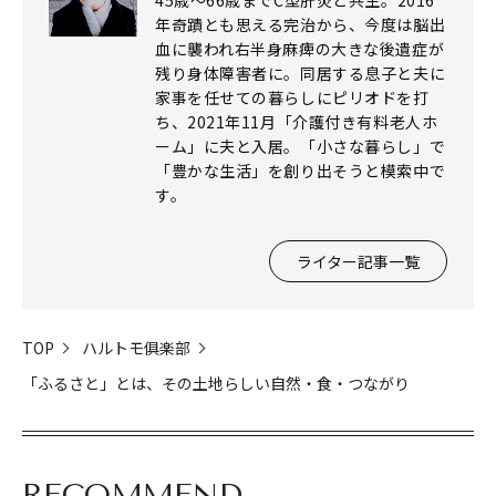
45歳～66歳までC型肝炎と共生。2016
年奇蹟とも思える完治から、今度は脳出
血に襲われ右半身麻痺の大きな後遺症が
残り身体障害者に。同居する息子と夫に
家事を任せての暮らしにピリオドを打
ち、2021年11月「介護付き有料老人ホ
ーム」に夫と入居。「小さな暮らし」で
「豊かな生活」を創り出そうと模索中で
す。
ライター記事一覧
TOP
ハルトモ俱楽部
「ふるさと」とは、その土地らしい自然・食・つながり
RECOMMEND