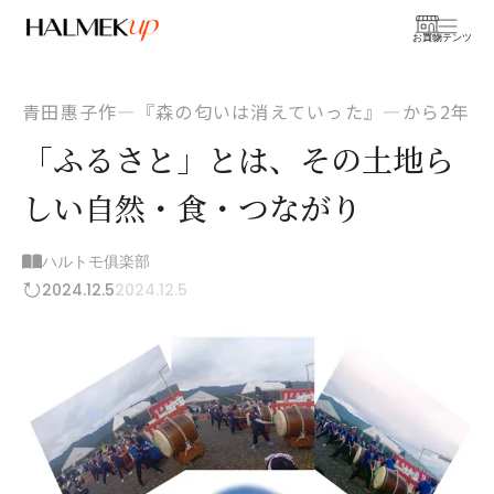
お買物
コンテンツ
青田惠子作―『森の匂いは消えていった』―から2年
「ふるさと」とは、その土地ら
しい自然・食・つながり
ハルトモ俱楽部
2024.12.5
2024.12.5