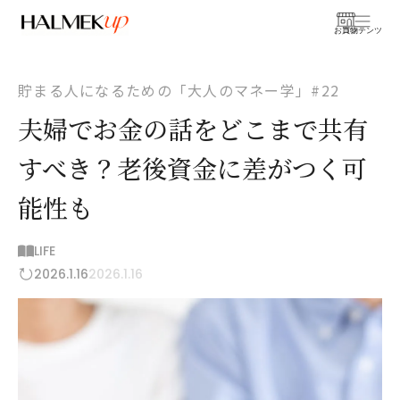
お買物
コンテンツ
貯まる人になるための「大人のマネー学」#22
夫婦でお金の話をどこまで共有
すべき？老後資金に差がつく可
能性も
LIFE
2026.1.16
2026.1.16