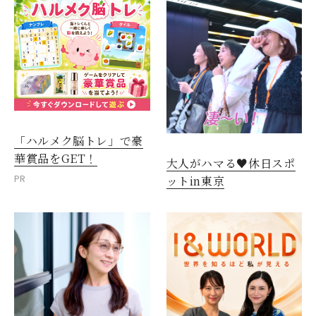
「ハルメク脳トレ」で豪
華賞品をGET！
大人がハマる♥休日スポ
PR
ットin東京