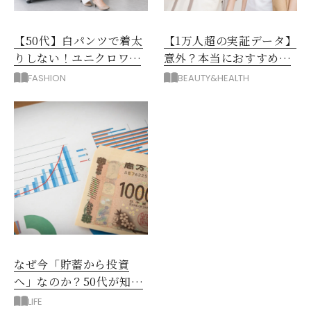
【50代】白パンツで着太
【1万人超の実証データ】
りしない！ユニクロワイ
意外？本当におすすめな
ドパンツ夏の着回しテク
運動とストレス解消法と
FASHION
BEAUTY&HEALTH
は？
なぜ今「貯蓄から投資
へ」なのか？50代が知る
べきお金の新常識
LIFE