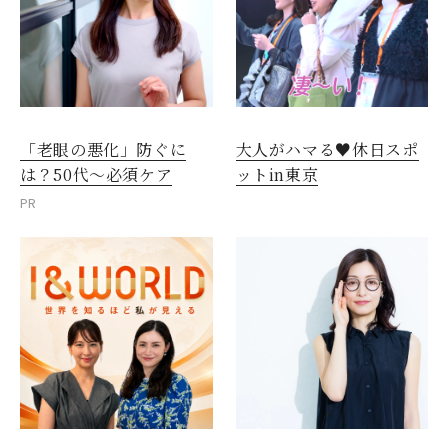
「老眼の悪化」防ぐに
大人がハマる♥休日スポ
は？50代～必須ケア
ットin東京
PR