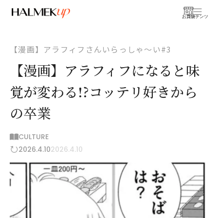
お買物
コンテンツ
【漫画】アラフィフさんいらっしゃ～い#3
【漫画】アラフィフになると味
覚が変わる!?コッテリ好きから
の卒業
CULTURE
2026.4.10
2026.4.10