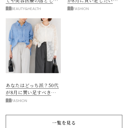
てや美容医療の落とし
が8月に買い足したい
穴！「形成外科」3大やめ
「薄手ジャケット」
BEAUTY&HEALTH
FASHION
とけ
あなたはどっち派？50代
が8月に買い足すべき
「着回せるトップス」
FASHION
一覧を見る