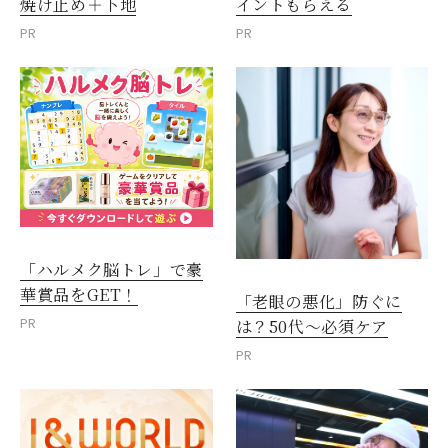
焼け止め＋下地
イントもらえる
PR
PR
「ハルメク脳トレ」で豪
華賞品をGET！
「老眼の悪化」防ぐに
PR
は？50代～必須ケア
PR