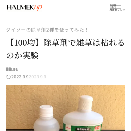
お買物
コンテンツ
ダイソーの除草剤2種を使ってみた！
【100均】除草剤で雑草は枯れる
のか実験
LIFE
2023.9.9
2023.9.9