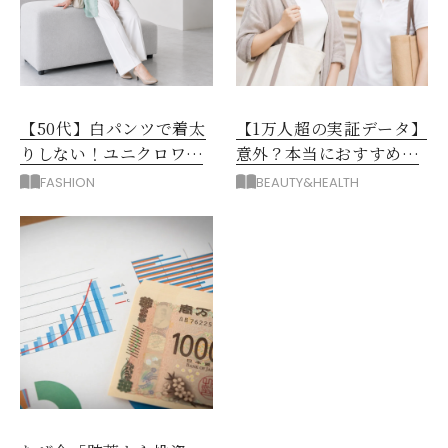
【50代】白パンツで着太
【1万人超の実証データ】
りしない！ユニクロワイ
意外？本当におすすめな
ドパンツ夏の着回しテク
運動とストレス解消法と
FASHION
BEAUTY&HEALTH
は？