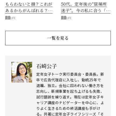
もらわないと損？これが
50代、定年後の“居場所
あるからがんばれる？定
迷子”。今の私に合う「心
年女子の「退職金」問題
地いい場」の見つけ方
LIFE
LIFE
一覧を見る
石崎公子
定年女子トーク実行委員会・委員長。新
卒で広告代理店に入社し、勤続25年で
退職、独立。会社に囚われない働き方を
志向し、新規事業を起ち上げるも失敗、
試行錯誤を繰り返す。現在は定年女子キ
ャリア講座のナビゲーターを中心に、よ
りよく生きるための終活講座も手がけ
る。共著に定年女子ライフシリーズ「そ