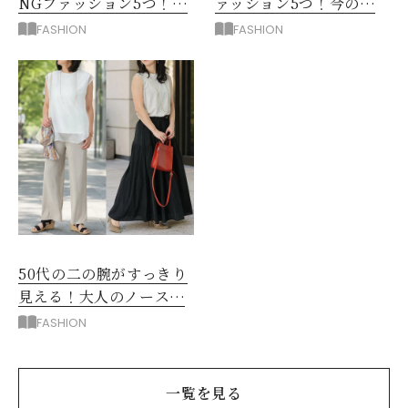
NGファッション5つ！手
ァッション5つ！今の自
持ち服を見直すコツ
分をきれいに見せる服選
FASHION
FASHION
び
50代の二の腕がすっきり
見える！大人のノースリ
ーブコーデ5選
FASHION
一覧を見る