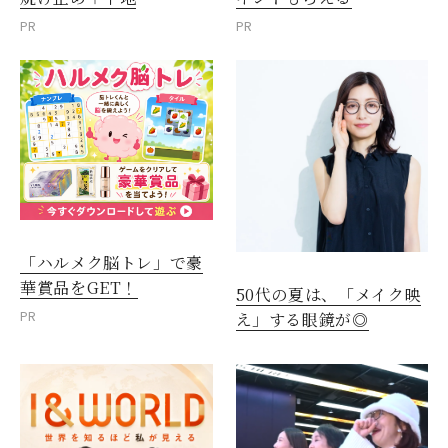
PR
PR
「ハルメク脳トレ」で豪
華賞品をGET！
50代の夏は、「メイク映
PR
え」する眼鏡が◎