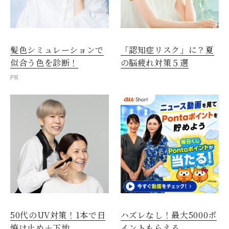
髪色シミュレーションで
「認知症リスク」に？夏
似合う色を診断！
の脳疲れ対策５選
PR
50代のUV対策！1本で日
ハズレなし！最大5000ポ
焼け止め＋下地
イントもらえる