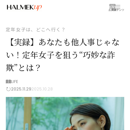
お買物
コンテンツ
定年女子は、どこへ行く？
【実録】あなたも他人事じゃな
い！定年女子を狙う“巧妙な詐
欺”とは？
LIFE
2025.11.29
2025.10.28