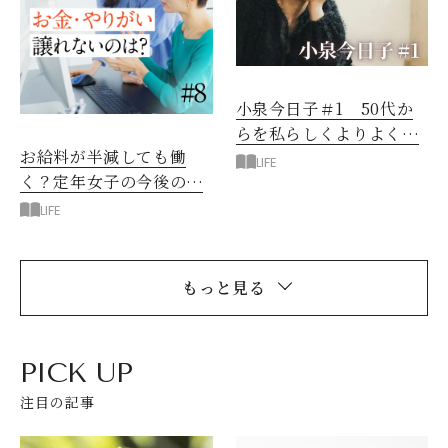
小泉今日子＃1 50代か
らを私らしくよりよく生
お給料が半減しても働
きる
LIFE
く？定年女子の今後のキ
ャリアは何を大事に思う
LIFE
か次第
もっと見る
PICK UP
注目の記事