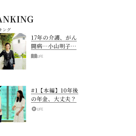
ANKING
キング
17年の介護、がん
闘病…小山明子さ
ん「今満たされて
LIFE
いる」と言える理
由
#1【本編】10年後
の年金、大丈夫？
LIFE