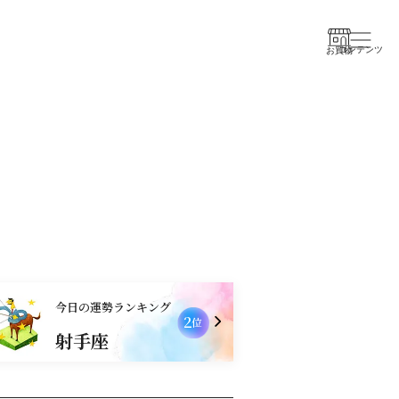
コンテンツ
お買物
今日の運勢ランキング
2
位
射手座