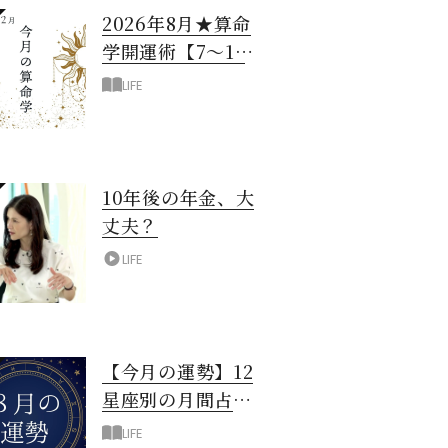
2026年8月★算命
学開運術【7〜12
月生まれ】
LIFE
10年後の年金、大
丈夫？
LIFE
【今月の運勢】12
星座別の月間占
い！8月編
LIFE