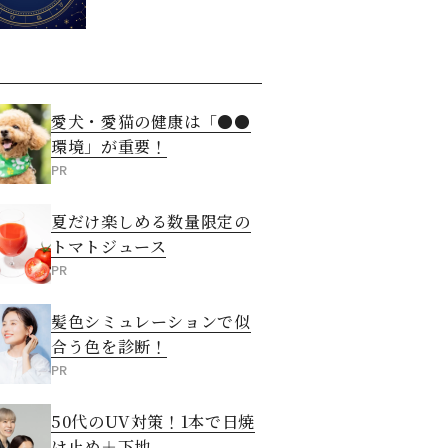
愛犬・愛猫の健康は「●●
環境」が重要！
PR
夏だけ楽しめる数量限定の
トマトジュース
PR
髪色シミュレーションで似
合う色を診断！
PR
50代のUV対策！1本で日焼
け止め＋下地