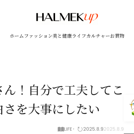
ホーム
ファッション
美と健康
ライフ
カルチャー
お買物
さん！自分で工夫してこ
白さを大事にしたい
LIFE
2025.8.9
2025.8.9