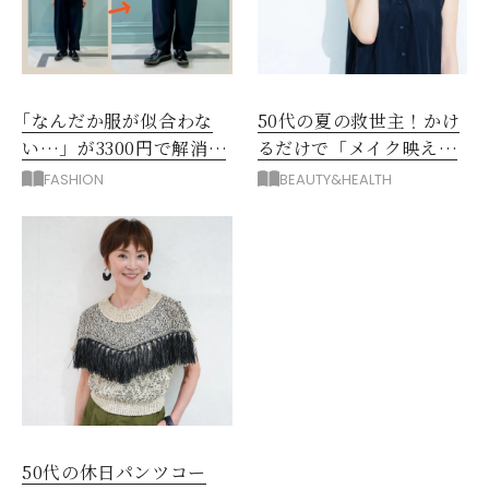
｢なんだか服が似合わな
50代の夏の救世主！かけ
い…」が3300円で解消！
るだけで「メイク映え」
阪神梅田のサービスが神
する眼鏡
FASHION
BEAUTY&HEALTH
だった
50代の休日パンツコー