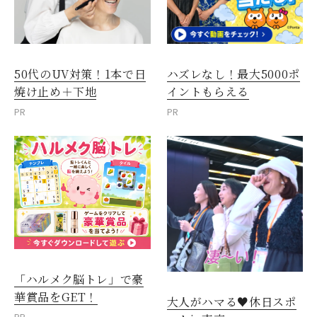
50代のUV対策！1本で日
ハズレなし！最大5000ポ
焼け止め＋下地
イントもらえる
PR
PR
「ハルメク脳トレ」で豪
華賞品をGET！
大人がハマる♥休日スポ