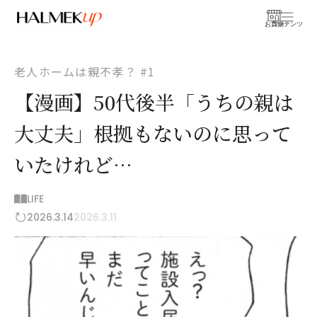
お買物
コンテンツ
老人ホームは親不孝？ #1
【漫画】50代後半「うちの親は
大丈夫」根拠もないのに思って
いたけれど…
LIFE
2026.3.14
2026.3.11