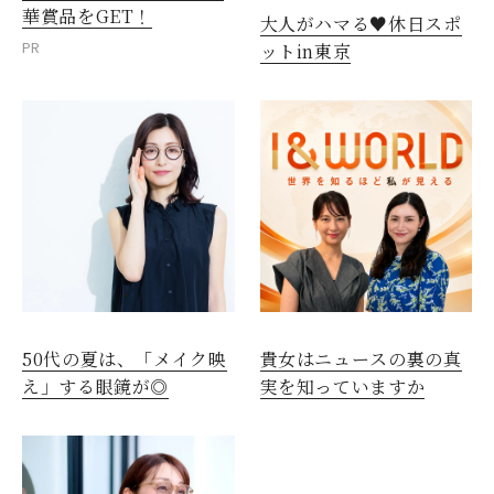
華賞品をGET！
大人がハマる♥休日スポ
PR
ットin東京
50代の夏は、「メイク映
貴女はニュースの裏の真
え」する眼鏡が◎
実を知っていますか