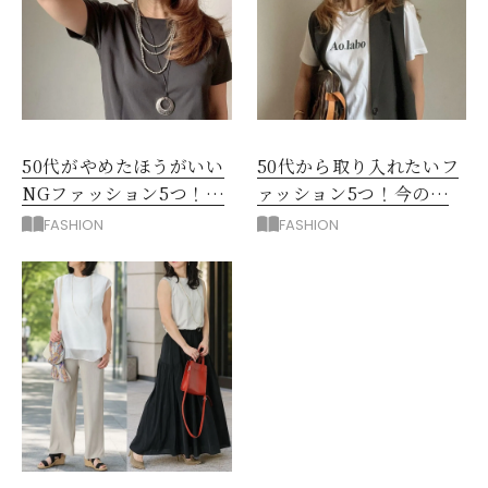
50代がやめたほうがいい
50代から取り入れたいフ
NGファッション5つ！手
ァッション5つ！今の自
持ち服を見直すコツ
分をきれいに見せる服選
FASHION
FASHION
び