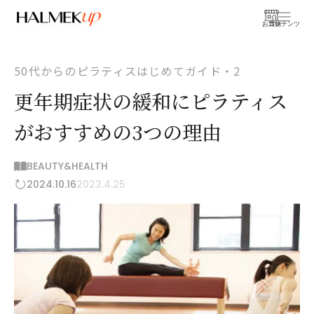
お買物
コンテンツ
50代からのピラティスはじめてガイド・2
更年期症状の緩和にピラティス
がおすすめの3つの理由
BEAUTY&HEALTH
2024.10.16
2023.4.25