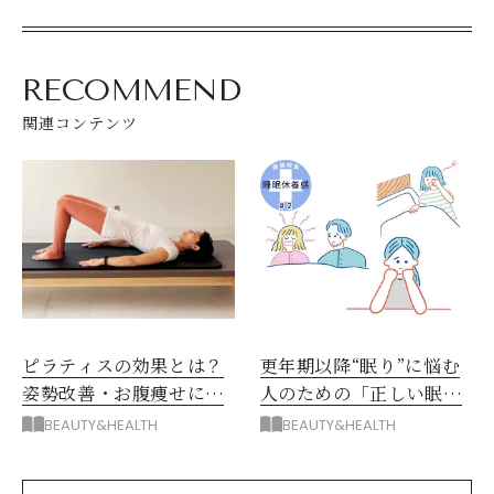
RECOMMEND
関連コンテンツ
ピラティスの効果とは？
更年期以降“眠り”に悩む
姿勢改善・お腹痩せにお
人のための「正しい眠り
すすめ
方」
BEAUTY&HEALTH
BEAUTY&HEALTH